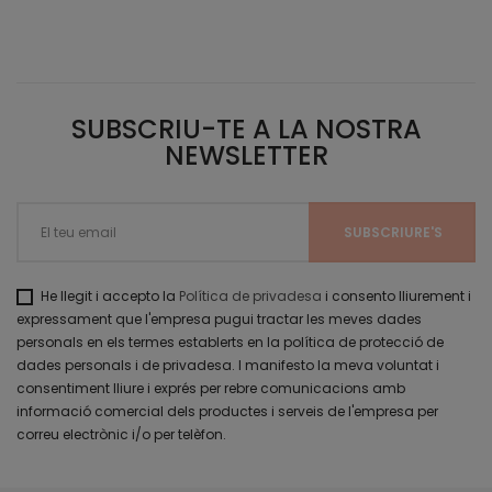
SUBSCRIU-TE A LA NOSTRA
NEWSLETTER
He llegit i accepto la
Política de privadesa
i consento lliurement i
expressament que l'empresa pugui tractar les meves dades
personals en els termes establerts en la política de protecció de
dades personals i de privadesa. I manifesto la meva voluntat i
consentiment lliure i exprés per rebre comunicacions amb
informació comercial dels productes i serveis de l'empresa per
correu electrònic i/o per telèfon.