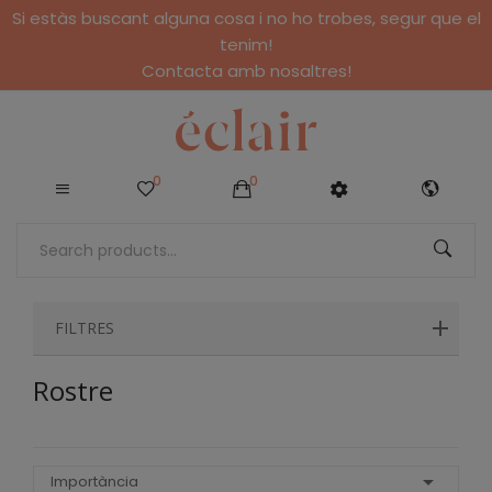
Si estàs buscant alguna cosa i no ho trobes, segur que el
tenim!
Contacta amb nosaltres!
0
0
FILTRES
Rostre

Importància