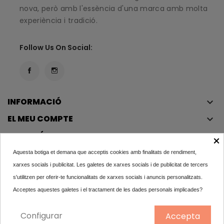
nova, però amb l'essència d'una marca amb molta
experiència i tradició.
Follow Us On Social:
INFORMACIÓ
keyboard_arrow_down
EL MEU COMPTE
keyboard_arrow_down
ATENCIÓ AL CLIENT
keyboard_arrow_down
×
Aquesta botiga et demana que acceptis cookies amb finalitats de rendiment,
xarxes socials i publicitat. Les galetes de xarxes socials i de publicitat de tercers
s'utilitzen per oferir-te funcionalitats de xarxes socials i anuncis personalitzats.
Copyright © 2023
Éclair
. Tots els drets reservats.
Acceptes aquestes galetes i el tractament de les dades personals implicades?
Condicions Legals
Política De Privadesa I Política De Cookies
Configurar
Accepta