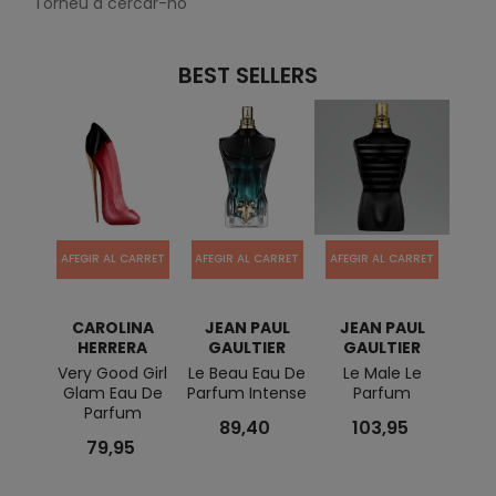
Torneu a cercar-ho
BEST SELLERS
AFEGIR AL CARRET
AFEGIR AL CARRET
AFEGIR AL CARRET
AFEG
CAROLINA
JEAN PAUL
JEAN PAUL
E
HERRERA
GAULTIER
GAULTIER
DERMO
Very Good Girl
Le Beau Eau De
Le Male Le
P
Glam Eau De
Parfum Intense
Parfum
Parfum
89,40
103,95
79,95