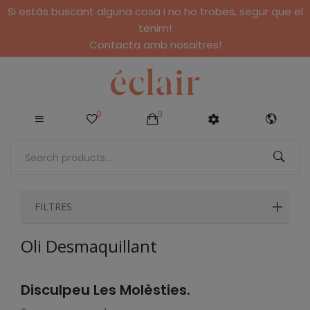
Si estàs buscant alguna cosa i no ho trobes, segur que el
tenim!
Contacta amb nosaltres!
0
0
FILTRES
Oli Desmaquillant
Disculpeu Les Molèsties.