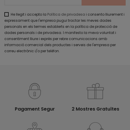
He llegit i accepto la
Política de privadesa
i consento lliurement i
expressament que l'empresa pugui tractar les meves dades
personals en els termes establerts en la política de protecció de
dades personals i de privadesa. I manifesto la meva voluntat i
consentiment lliure i exprés per rebre comunicacions amb
informació comercial dels productes i serveis de l'empresa per
correu electrònic i/o per telèfon.
Pagament Segur
2 Mostres Gratuïtes