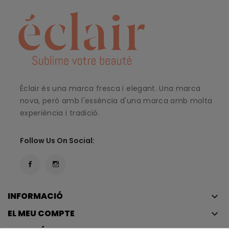
Éclair és una marca fresca i elegant. Una marca
nova, però amb l'essència d'una marca amb molta
experiència i tradició.
Follow Us On Social:
INFORMACIÓ
keyboard_arrow_down
EL MEU COMPTE
keyboard_arrow_down