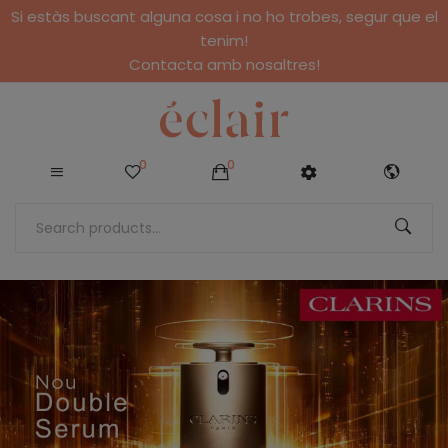
Si estàs buscant alguna cosa i no ho trobes, segur que el
tenim!
Contacta amb nosaltres!
0
0