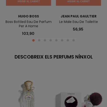
AFEGIR AL CARRET
AFEGIR AL CARRET
HUGO BOSS
JEAN PAUL GAULTIER
Boss Bottled Eau De Parfum
Le Male Eau De Toilette
Bi
Per A Home
56,95
103,90
DESCOBREIX ELS PERFUMS NÍNXOL