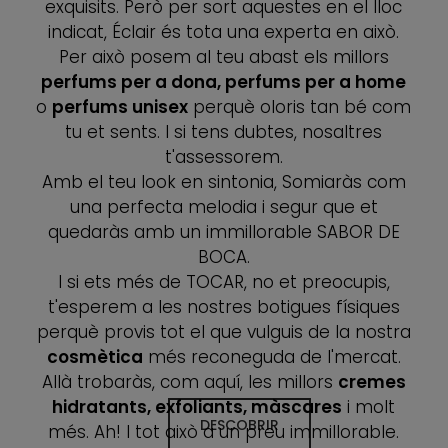
exquisits. Però per sort aquestes en el lloc
indicat, Éclair és tota una experta en això.
Per això posem al teu abast els millors
perfums per a dona, perfums per a home
o
perfums unisex
perquè oloris tan bé com
tu et sents. I si tens dubtes, nosaltres
t'assessorem.
Amb el teu look en sintonia, Somiaràs com
una perfecta melodia i segur que et
quedaràs amb un immillorable SABOR DE
BOCA.
I si ets més de TOCAR, no et preocupis,
t'esperem a les nostres botigues físiques
perquè provis tot el que vulguis de la nostra
cosmètica
més reconeguda de l'mercat.
Allà trobaràs, com aquí, les millors
cremes
hidratants, exfoliants, màscares
i molt
DESCOBRIR
DESCOBRIR
més. Ah! I tot això a un preu immillorable.