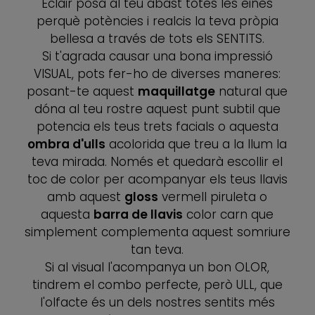
Éclair posa al teu abast totes les eines
perquè potències i realcis la teva pròpia
bellesa a través de tots els SENTITS.
Si t'agrada causar una bona impressió
VISUAL, pots fer-ho de diverses maneres:
posant-te aquest
maquillatge
natural que
dóna al teu rostre aquest punt subtil que
potencia els teus trets facials o aquesta
ombra d'ulls
acolorida que treu a la llum la
teva mirada. Només et quedarà escollir el
toc de color per acompanyar els teus llavis
amb aquest
gloss
vermell piruleta o
aquesta
barra de llavis
color carn que
simplement complementa aquest somriure
tan teva.
Si al visual l'acompanya un bon OLOR,
tindrem el combo perfecte, però ULL, que
l'olfacte és un dels nostres sentits més