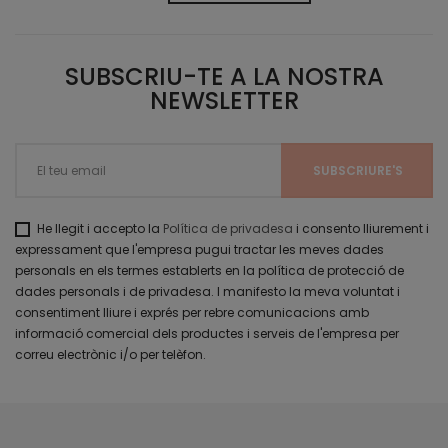
SUBSCRIU-TE A LA NOSTRA
NEWSLETTER
He llegit i accepto la
Política de privadesa
i consento lliurement i
expressament que l'empresa pugui tractar les meves dades
personals en els termes establerts en la política de protecció de
dades personals i de privadesa. I manifesto la meva voluntat i
consentiment lliure i exprés per rebre comunicacions amb
informació comercial dels productes i serveis de l'empresa per
correu electrònic i/o per telèfon.