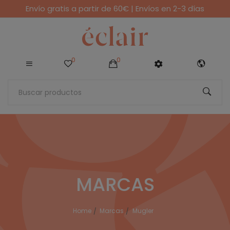
Envío gratis a partir de 60€ | Envíos en 2-3 días
0
0
MARCAS
Home
Marcas
Mugler