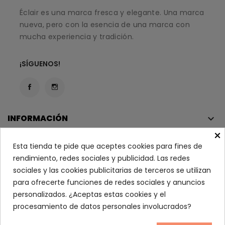
Éclair es una marca fresca y elegante. Una marca
nueva, pero con la esencia de una marca con
mucha experiencia y tradición.
¡SÍGUENOS!
INFORMACIÓN
keyboard_arrow_down
×
MI CUENTA
keyboard_arrow_down
Esta tienda te pide que aceptes cookies para fines de
ATENCIÓN AL CLIENTE
keyboard_arrow_down
rendimiento, redes sociales y publicidad. Las redes
sociales y las cookies publicitarias de terceros se utilizan
para ofrecerte funciones de redes sociales y anuncios
personalizados. ¿Aceptas estas cookies y el
Copyright © 2023
Éclair
. Todos los derechos reservados.
procesamiento de datos personales involucrados?
Condiciones Legales