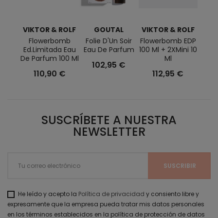
VIKTOR & ROLF
GOUTAL
VIKTOR & ROLF
Flowerbomb
Folie D'Un Soir
Flowerbomb EDP
Si P
Ed.Limitada Eau
Eau De Parfum
100 Ml + 2XMini 10
De
De Parfum 100 Ml
Ml
102,95 €
110,90 €
112,95 €
9
SUSCRÍBETE A NUESTRA
NEWSLETTER
He leído y acepto la
Política de privacidad
y consiento libre y
expresamente que la empresa pueda tratar mis datos personales
en los términos establecidos en la política de protección de datos