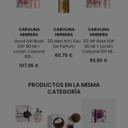
CAROLINA
CAROLINA
CAROLINA
C
HERRERA
HERRERA
HERRERA
H
Good Girl Blush
212 Men NYC Eau
212 VIP Rose EDP
Bad 
EDP 80 Ml +
De Parfum
80 Ml + Loción
Abso
Loción Corporal
Corporal 100 Ml...
60,75 €
100...
83,90 €
6
107,95 €
PRODUCTOS EN LA MISMA
CATEGORÍA