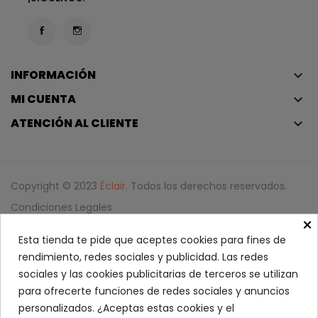
INFORMACIÓN
keyboard_arrow_down
MI CUENTA
keyboard_arrow_down
ATENCIÓN AL CLIENTE
keyboard_arrow_down
Copyright © 2023
Éclair
. Todos los derechos reservados.
Condiciones Legales
×
Política De Privacidad Y Política De Cookies
Esta tienda te pide que aceptes cookies para fines de
Iniciar Sesión
rendimiento, redes sociales y publicidad. Las redes
sociales y las cookies publicitarias de terceros se utilizan
Good Girl Jasmine Absolute...
para ofrecerte funciones de redes sociales y anuncios
60,25 €
personalizados. ¿Aceptas estas cookies y el