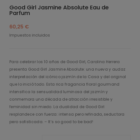
Good Girl Jasmine Absolute Eau de
Parfum
60,25 €
Impuestos incluidos
Para celebrar los 10 años de Good Girl, Carolina Herrera
presenta Good Girl Jasmine Absolute: una nueva y audaz
interpretación del icónico jazmín de la Casa y del original
que lo inició todo. Esta rica fragancia floral gourmand
intensifica la sensualidad luminosa del jazmín y
conmemora una década de atracción irresistible y
feminidad sin miedo. La dualidad de Good Girl
resplandece con fuerza: intensa pero refinada, seductora
pero sofisticada. – It’s so good to be bad!