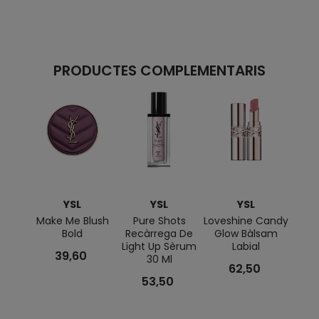
PRODUCTES COMPLEMENTARIS
YSL
YSL
YSL
Make Me Blush
Pure Shots
Loveshine Candy
LLIUR
Bold
Recàrrega De
Glow Bàlsam
De 
Light Up Sèrum
Labial
39,60
30 Ml
62,50
53,50