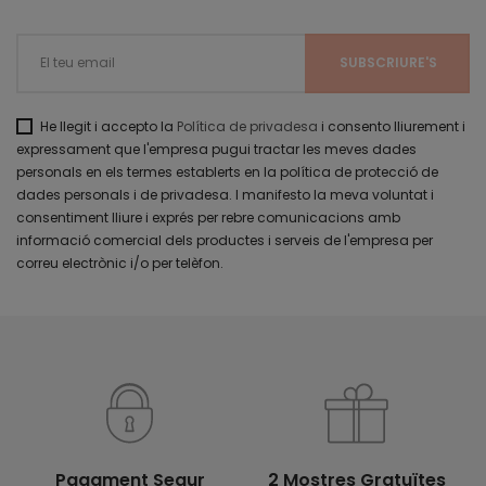
He llegit i accepto la
Política de privadesa
i consento lliurement i
expressament que l'empresa pugui tractar les meves dades
personals en els termes establerts en la política de protecció de
dades personals i de privadesa. I manifesto la meva voluntat i
consentiment lliure i exprés per rebre comunicacions amb
informació comercial dels productes i serveis de l'empresa per
correu electrònic i/o per telèfon.
Pagament Segur
2 Mostres Gratuïtes