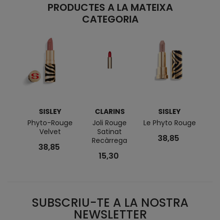
PRODUCTES A LA MATEIXA
CATEGORIA
SISLEY
CLARINS
SISLEY
Phyto-Rouge
Joli Rouge
Le Phyto Rouge
Ro
Velvet
Satinat
Cou
38,85
Recàrrega
Sl
38,85
Radi
15,30
SUBSCRIU-TE A LA NOSTRA
NEWSLETTER