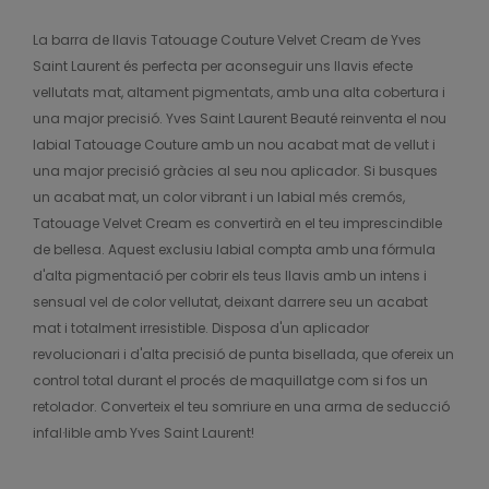
La barra de llavis Tatouage Couture Velvet Cream de Yves
Saint Laurent és perfecta per aconseguir uns llavis efecte
vellutats mat, altament pigmentats, amb una alta cobertura i
una major precisió. Yves Saint Laurent Beauté reinventa el nou
labial Tatouage Couture amb un nou acabat mat de vellut i
una major precisió gràcies al seu nou aplicador. Si busques
un acabat mat, un color vibrant i un labial més cremós,
Tatouage Velvet Cream es convertirà en el teu imprescindible
de bellesa. Aquest exclusiu labial compta amb una fórmula
d'alta pigmentació per cobrir els teus llavis amb un intens i
sensual vel de color vellutat, deixant darrere seu un acabat
mat i totalment irresistible. Disposa d'un aplicador
revolucionari i d'alta precisió de punta bisellada, que ofereix un
control total durant el procés de maquillatge com si fos un
retolador. Converteix el teu somriure en una arma de seducció
infal·lible amb Yves Saint Laurent!