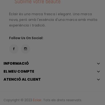
Éclair és una marca fresca i elegant. Una marca
nova, però amb l'essència d'una marca amb molta
experiència i tradició.
Follow Us On Social:
INFORMACIÓ
keyboard_arrow_down
EL MEU COMPTE
keyboard_arrow_down
ATENCIÓ AL CLIENT
keyboard_arrow_down
Copyright © 2023
Éclair
. Tots els drets reservats.