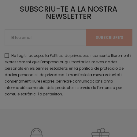
SUBSCRIU-TE A LA NOSTRA
NEWSLETTER
He llegit i accepto la
Política de privadesa
i consento lliurement i
expressament que l'empresa pugui tractar les meves dades
personals en els termes establerts en la política de protecció de
dades personals i de privadesa. I manifesto la meva voluntat i
consentiment lliure i exprés per rebre comunicacions amb
informació comercial dels productes i serveis de l'empresa per
correu electrònic i/o per telèfon.