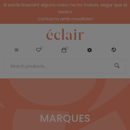
Si estàs buscant alguna cosa i no ho trobes, segur que el
tenim!
Contacta amb nosaltres!
0
0
MARQUES