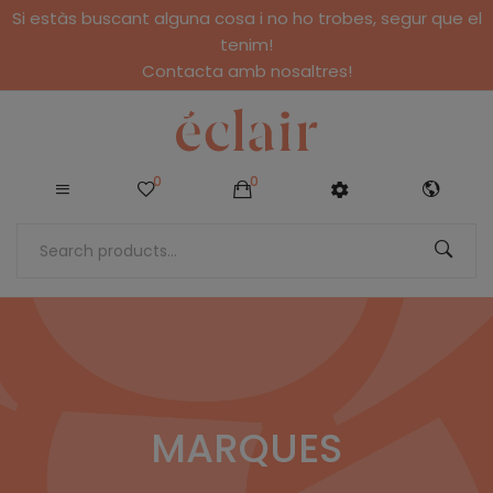
Si estàs buscant alguna cosa i no ho trobes, segur que el
tenim!
Contacta amb nosaltres!
0
0
MARQUES