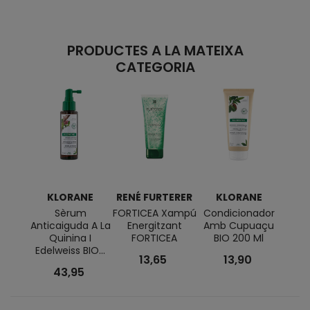
PRODUCTES A LA MATEIXA
CATEGORIA
KLORANE
RENÉ FURTERER
KLORANE
K
Sèrum
FORTICEA Xampú
Condicionador
X
Anticaiguda A La
Energitzant
Amb Cupuaçu
Cupu
Quinina I
FORTICEA
BIO 200 Ml
Re
Edelweiss BIO...
13,65
13,90
43,95