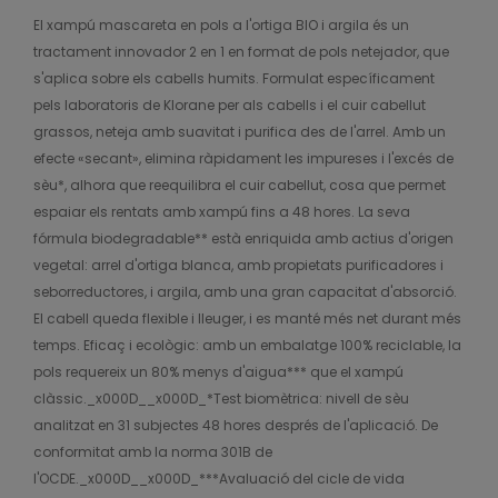
El xampú mascareta en pols a l'ortiga BIO i argila és un
tractament innovador 2 en 1 en format de pols netejador, que
s'aplica sobre els cabells humits. Formulat específicament
pels laboratoris de Klorane per als cabells i el cuir cabellut
grassos, neteja amb suavitat i purifica des de l'arrel. Amb un
efecte «secant», elimina ràpidament les impureses i l'excés de
sèu*, alhora que reequilibra el cuir cabellut, cosa que permet
espaiar els rentats amb xampú fins a 48 hores. La seva
fórmula biodegradable** està enriquida amb actius d'origen
vegetal: arrel d'ortiga blanca, amb propietats purificadores i
seborreductores, i argila, amb una gran capacitat d'absorció.
El cabell queda flexible i lleuger, i es manté més net durant més
temps. Eficaç i ecològic: amb un embalatge 100% reciclable, la
pols requereix un 80% menys d'aigua*** que el xampú
clàssic._x000D__x000D_*Test biomètrica: nivell de sèu
analitzat en 31 subjectes 48 hores després de l'aplicació. De
conformitat amb la norma 301B de
l'OCDE._x000D__x000D_***Avaluació del cicle de vida