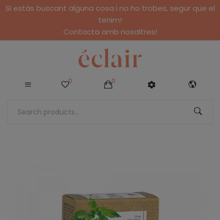
Si estàs buscant alguna cosa i no ho trobes, segur que el
tenim!
Contacta amb nosaltres!
0
0