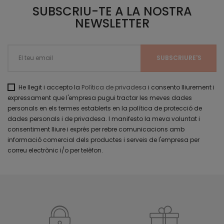
SUBSCRIU-TE A LA NOSTRA
NEWSLETTER
He llegit i accepto la
Política de privadesa
i consento lliurement i
expressament que l'empresa pugui tractar les meves dades
personals en els termes establerts en la política de protecció de
dades personals i de privadesa. I manifesto la meva voluntat i
consentiment lliure i exprés per rebre comunicacions amb
informació comercial dels productes i serveis de l'empresa per
correu electrònic i/o per telèfon.