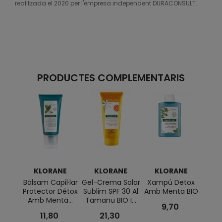
realitzada el 2020 per l'empresa independent DURACONSULT.
PRODUCTES COMPLEMENTARIS
KLORANE
KLORANE
KLORANE
K
Bàlsam Capil·lar
Gel-Crema Solar
Xampú Detox
Cond
Protector Détox
Sublim SPF 30 Al
Amb Menta BIO
Amb
Amb Menta...
Tamanu BIO I...
BI
9,70
11,80
21,30