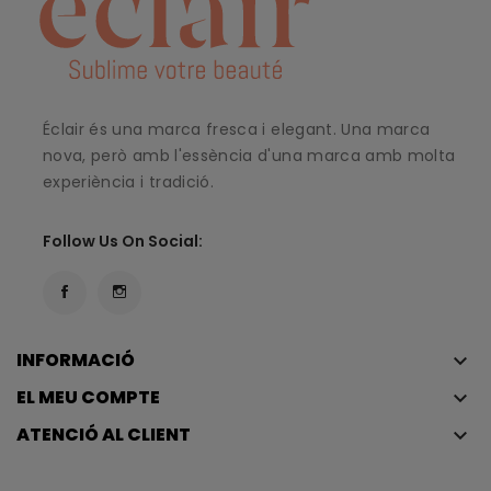
Éclair és una marca fresca i elegant. Una marca
nova, però amb l'essència d'una marca amb molta
experiència i tradició.
Follow Us On Social:
INFORMACIÓ
keyboard_arrow_down
EL MEU COMPTE
keyboard_arrow_down
ATENCIÓ AL CLIENT
keyboard_arrow_down