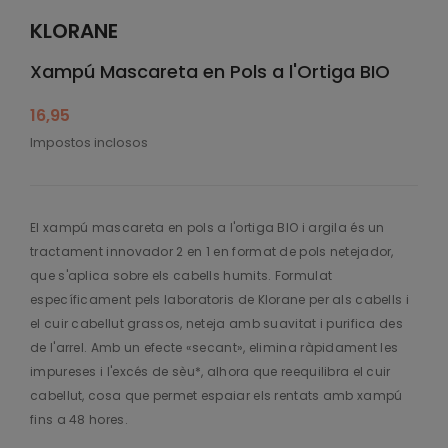
KLORANE
Xampú Mascareta en Pols a l'Ortiga BIO
16,95
Impostos inclosos
El xampú mascareta en pols a l'ortiga BIO i argila és un
tractament innovador 2 en 1 en format de pols netejador,
que s'aplica sobre els cabells humits. Formulat
específicament pels laboratoris de Klorane per als cabells i
el cuir cabellut grassos, neteja amb suavitat i purifica des
de l'arrel. Amb un efecte «secant», elimina ràpidament les
impureses i l'excés de sèu*, alhora que reequilibra el cuir
cabellut, cosa que permet espaiar els rentats amb xampú
fins a 48 hores.