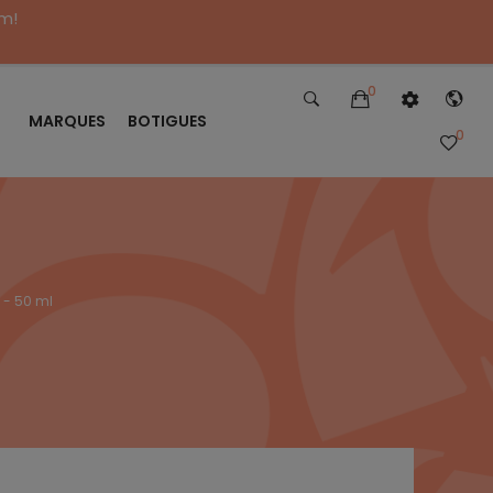
im!
0
MARQUES
BOTIGUES
0
 - 50 ml