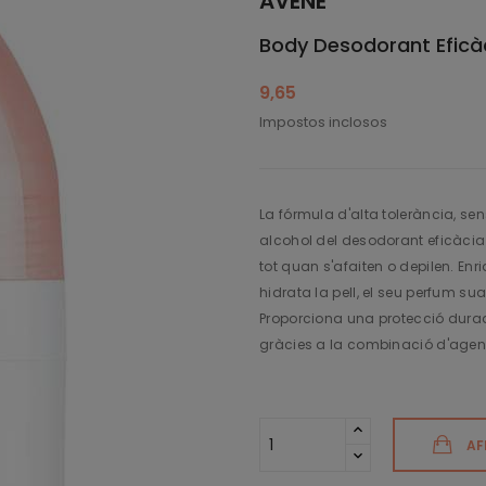
AVÈNE
Body Desodorant Eficàc
9,65
Impostos inclosos
La fórmula d'alta tolerància, s
alcohol del desodorant eficàcia 24
tot quan s'afaiten o depilen. En
hidrata la pell, el seu perfum s
Proporciona una protecció durado
gràcies a la combinació d'agent
AF