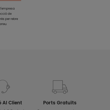
 l'empresa
ecció de
rés per rebre
orreu
 Al Client
Ports Gratuïts