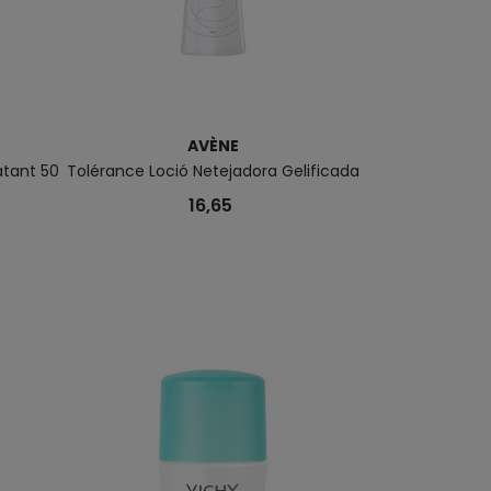
AVÈNE
tant 50
Tolérance Loció Netejadora Gelificada
Solar Antiedat 
16,65