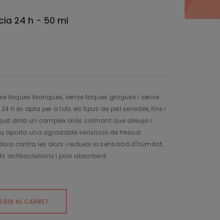
ia 24 h - 50 ml
ense taques blanques, sense taques grogues i sense
 h és apta per a tots els tipus de pell sensible, fins i
riquit amb un complex oliós calmant que alleuja i
uau aporta una agradable sensació de frescor.
ra contra les olors i redueix la sensació d'humitat,
s antibacterians i pols absorbent.
EGIR AL CARRET