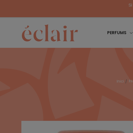
Si
PERFUMS
Inici
P