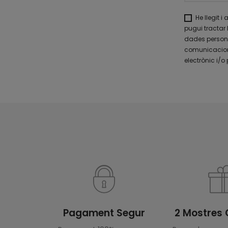
He llegit i
pugui tractar 
dades personal
comunicacions
electrònic i/o 
Pagament Segur
2 Mostres 