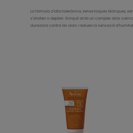
La fórmula d'alta tolerància, sense taques blanques, sens
s'afaiten o depilen. Enriquit amb un complex oliós calma
duradora contra les olors i redueix la sensació d'humita