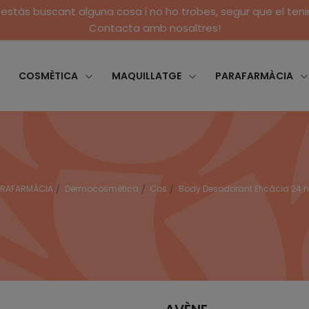
 estàs buscant alguna cosa i no ho trobes, segur que el ten
Contacta amb nosaltres!
COSMÈTICA
MAQUILLATGE
PARAFARMÀCIA
ARAFARMÀCIA
Dermocosmètica
Cos
Body Desodorant Eficàcia 24 h