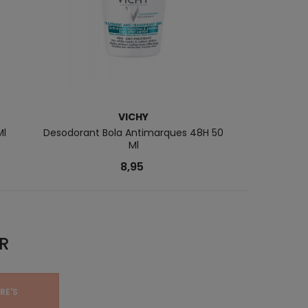
VICHY
Ml
Desodorant Bola Antimarques 48H 50
Homme Desodo
Ml
4
8,95
R