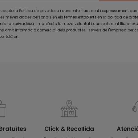
 accepto la
Política de privadesa
i consento lliurement i expressament que
les meves dades personals en els termes establerts en la política de prot
s i de privadesa. I manifesto la meva voluntat i consentiment lliure i exp
 amb informació comercial dels productes i serveis de l'empresa per c
per telèfon.
Gratuïtes
Click & Recollida
Atenció