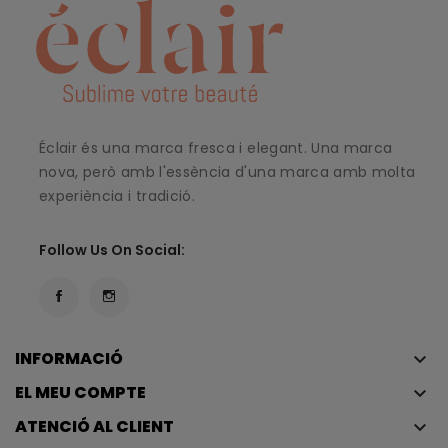
Éclair és una marca fresca i elegant. Una marca
nova, però amb l'essència d'una marca amb molta
experiència i tradició.
Follow Us On Social:
INFORMACIÓ
keyboard_arrow_down
EL MEU COMPTE
keyboard_arrow_down
ATENCIÓ AL CLIENT
keyboard_arrow_down