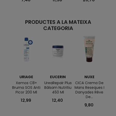
PRODUCTES A LA MATEIXA
CATEGORIA
URIAGE
EUCERIN
NUXE
E
Xemos C8+
UreaRepair Plus
CICA Crema De
ATO
Bruma SOS Anti
Bàlsam Nutritiu
Mans Reseques I
Cre
Picor 200 Ml
450 Ml
Danyades Rêve
De...
12,99
12,40
9,80