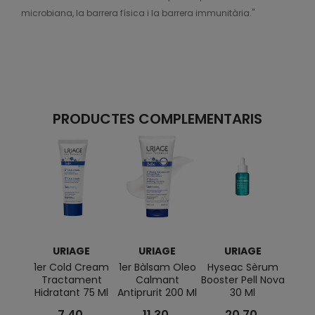
microbiana, la barrera física i la barrera immunitària."
PRODUCTES COMPLEMENTARIS
URIAGE
URIAGE
URIAGE
1er Cold Cream
1er Bàlsam Oleo
Hyseac Sèrum
Aigu
Tractament
Calmant
Booster Pell Nova
Terma
Hidratant 75 Ml
Antiprurit 200 Ml
30 Ml
7,40
11,30
20,70