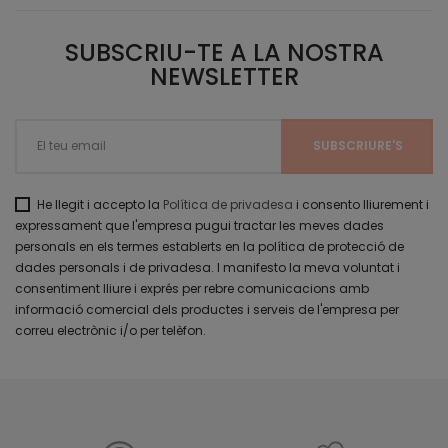
SUBSCRIU-TE A LA NOSTRA
NEWSLETTER
He llegit i accepto la
Política de privadesa
i consento lliurement i
expressament que l'empresa pugui tractar les meves dades
personals en els termes establerts en la política de protecció de
dades personals i de privadesa. I manifesto la meva voluntat i
consentiment lliure i exprés per rebre comunicacions amb
informació comercial dels productes i serveis de l'empresa per
correu electrònic i/o per telèfon.