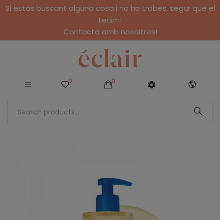
Si estàs buscant alguna cosa i no ho trobes, segur que el
tenim!
Contacta amb nosaltres!
0
0