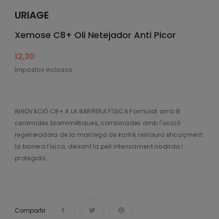
URIAGE
Xemose C8+ Oli Netejador Anti Picor
12,30
Impostos inclosos
INNOVACIÓ C8+ A LA BARRERA FÍSICA Formulat amb 8
ceramides biomimètiques, combinades amb l'acció
regeneradora de la mantega de karité, restaura eficaçment
la barrera física, deixant la pell intensament nodrida i
protegida.
Compartir