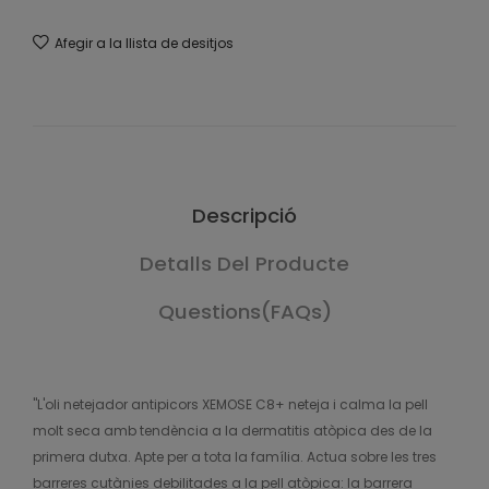
Afegir a la llista de desitjos
Descripció
Detalls Del Producte
Questions(FAQs)
"L'oli netejador antipicors XEMOSE C8+ neteja i calma la pell
molt seca amb tendència a la dermatitis atòpica des de la
primera dutxa. Apte per a tota la família. Actua sobre les tres
barreres cutànies debilitades a la pell atòpica: la barrera