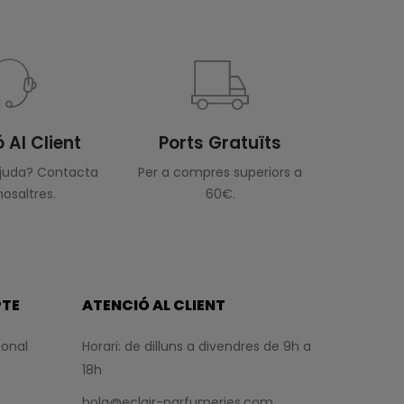
 Al Client
Ports Gratuïts
ajuda? Contacta
Per a compres superiors a
osaltres.
60€.
PTE
ATENCIÓ AL CLIENT
sonal
Horari: de dilluns a divendres de 9h a
18h
hola@eclair-parfumeries.com