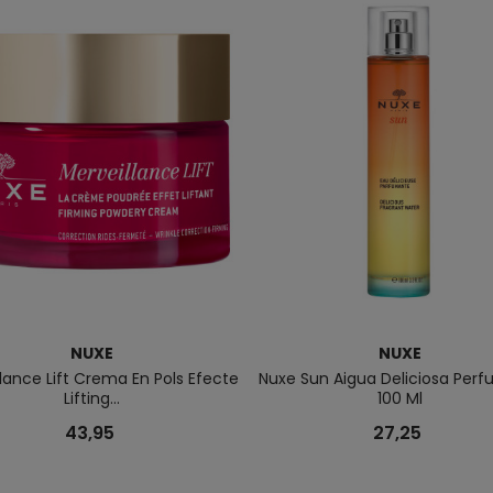
NUXE
NUXE
lance Lift Crema En Pols Efecte
Nuxe Sun Aigua Deliciosa Per
Lifting...
100 Ml
43,95
27,25