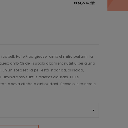
 i cabell. Huile Prodigieuse , amb el mític perfum i la
nriqueix amb Oli de Tsubaki altament nutritiu per a una
n un sol gest, la pell està: nodrida, allisada,
il·lumina amb subtils reflexos daurats. Huile
t la seva eficàcia antioxidant. Sense olis minerals,