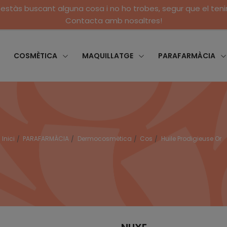
 estàs buscant alguna cosa i no ho trobes, segur que el ten
Contacta amb nosaltres!
COSMÈTICA
MAQUILLATGE
PARAFARMÀCIA
Inici
PARAFARMÀCIA
Dermocosmètica
Cos
Huile Prodigieuse Or