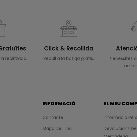
Gratuïtes
Click & Recollida
Atenció
a realitzada.
Recull a la botiga gratis.
Necessites 
amb n
INFORMACIÓ
EL MEU COM
Contacte
Informació Per
Mapa Del Lloc
Devolucions De
Mercaderia