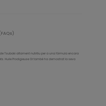
(FAQs)
 Oli de Tsubaki altament nutritiu per a una fórmula encara
urats. Huile Prodigieuse Or també ha demostrat la seva