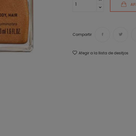
AF
Compartir
Afegir a la llista de desitjos