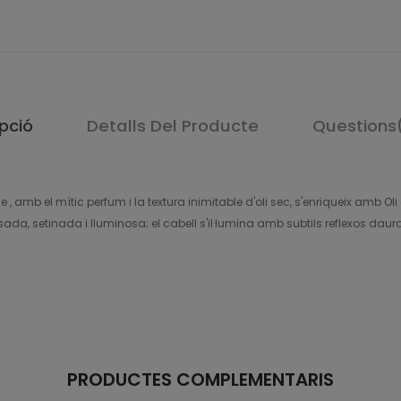
pció
Detalls Del Producte
Questions
use , amb el mític perfum i la textura inimitable d'oli sec, s'enriqueix amb
lisada, setinada i lluminosa; el cabell s'il·lumina amb subtils reflexos da
PRODUCTES COMPLEMENTARIS