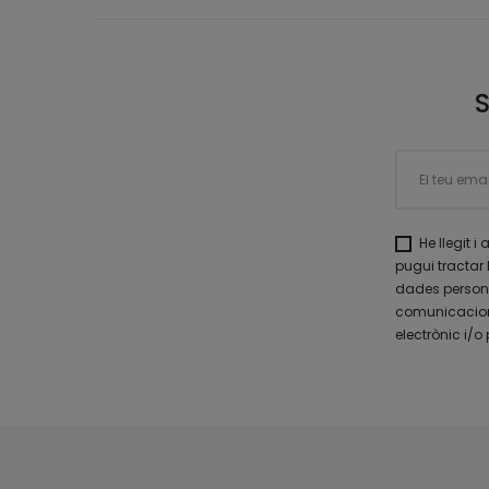
He llegit i
pugui tractar 
dades personal
comunicacions
electrònic i/o 