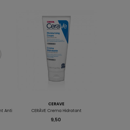
CERAVE
t Anti
CERÀVE Crema Hidratant
DUPL ATOPICO
75
9,50