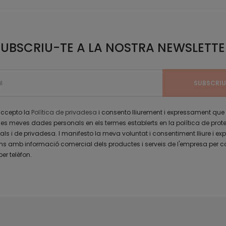
SUBSCRIU-TE A LA NOSTRA NEWSLETTE
 accepto la
Política de privadesa
i consento lliurement i expressament que
les meves dades personals en els termes establerts en la política de prot
s i de privadesa. I manifesto la meva voluntat i consentiment lliure i exp
 amb informació comercial dels productes i serveis de l'empresa per c
per telèfon.