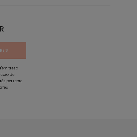
R
 l'empresa
ecció de
rés per rebre
orreu