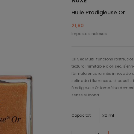
NUXE
Huile Prodigieuse Or
21,80
Impostos inclosos
Oli Sec Multi-funcions rostre, cos
textura inimitable d'oli sec, s'e
fórmula encara més innovadora. E
setinada i lluminosa; el cabell s'
Prodigieuse Or també ha demostra
sense silicona.
Capacitat