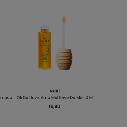
NUXE
fumada
Oli De Llavis Amb Mel Rêve De Mel 10 Ml
Hir Prodigieu
16,90