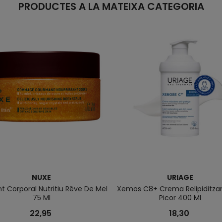
PRODUCTES A LA MATEIXA CATEGORIA
NUXE
URIAGE
nt Corporal Nutritiu Rêve De Mel
Xemos C8+ Crema Relipiditzan
75 Ml
Picor 400 Ml
22,95
18,30