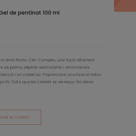
Gel de pentinat 100 ml
ació amb Phyto-Cell-Complex, una fusió altament
mare de poma, pèptids estimulants i aminoàcids
otecció i un cabell sa. Proporciona una fixació forta i
gs UV. Evita que els cabells es ressequi. No deixa
EGIR AL CARRET