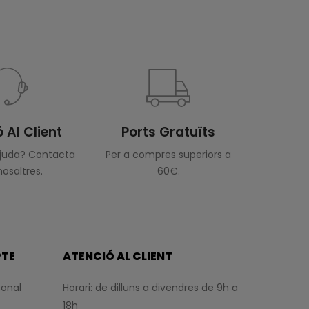
 Al Client
Ports Gratuïts
ajuda? Contacta
Per a compres superiors a
osaltres.
60€.
PTE
ATENCIÓ AL CLIENT
sonal
Horari: de dilluns a divendres de 9h a
18h