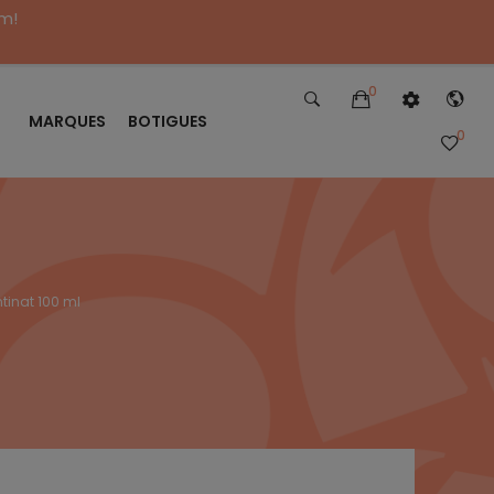
im!
0
MARQUES
BOTIGUES
0
tinat 100 ml