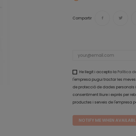
Compartir
He llegit i accepto la
Política 
l'empresa pugui tractar les meves 
de protecció de dades personals i
consentiment lliure i exprés per
productes i serveis de l'empresa per
NOTIFY ME WHEN AVAILABL