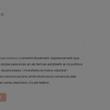
de privadesa
i consento lliurement i expressament que
dades personals en els termes establerts en la política
 de privadesa. I manifesto la meva voluntat i
 rebre comunicacions amb informació comercial dels
 correu electrònic i/o per telèfon.
E