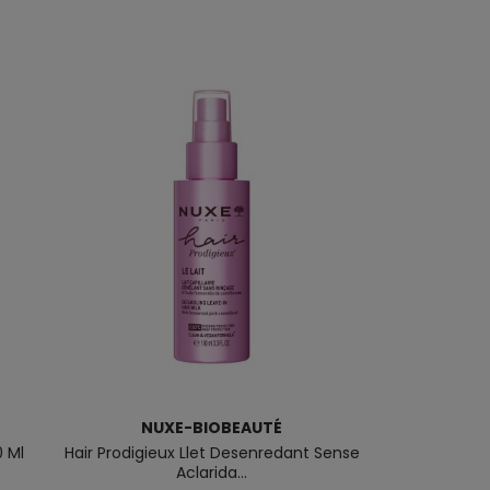
NUXE-BIOBEAUTÉ
 Ml
Hair Prodigieux Llet Desenredant Sense
La Brume Boucl
Aclarida...