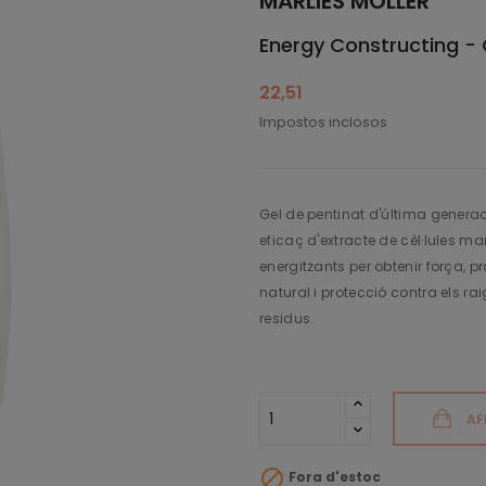
MARLIES MÖLLER
Energy Constructing - 
22,51
Impostos inclosos
Gel de pentinat d'última gener
eficaç d'extracte de cèl·lules 
energitzants per obtenir força, pr
natural i protecció contra els rai
residus.
AF

Fora d'estoc