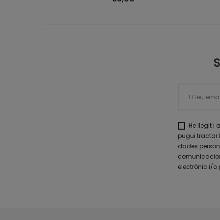
He llegit i
pugui tractar 
dades personal
comunicacions
electrònic i/o 