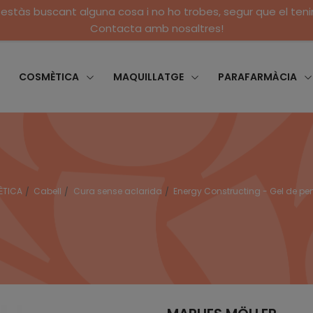
 estàs buscant alguna cosa i no ho trobes, segur que el ten
Contacta amb nosaltres!
COSMÈTICA
MAQUILLATGE
PARAFARMÀCIA
ÈTICA
Cabell
Cura sense aclarida
Energy Constructing - Gel de pen