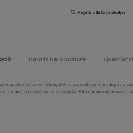
Afegir a la llista de desitjos
pció
Detalls Del Producte
Questions
ex, una fusió altament eficaç d'extracte de cèl·lules mare de poma, pèp
rta i natural i protecció contra els raigs UV. Evita que els cabells es resse