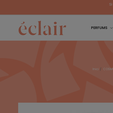
Si
PERFUMS
Inici
COSM