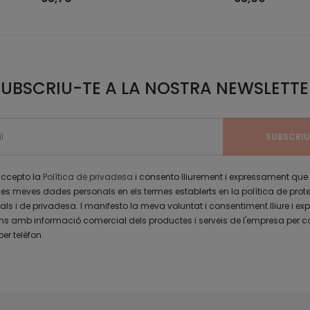
SUBSCRIU-TE A LA NOSTRA NEWSLETTE
 accepto la
Política de privadesa
i consento lliurement i expressament que
les meves dades personals en els termes establerts en la política de prot
s i de privadesa. I manifesto la meva voluntat i consentiment lliure i exp
 amb informació comercial dels productes i serveis de l'empresa per c
per telèfon.