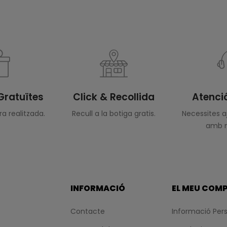
Gratuïtes
Click & Recollida
Atenció
a realitzada.
Recull a la botiga gratis.
Necessites 
amb n
INFORMACIÓ
EL MEU COM
Contacte
Informació Per