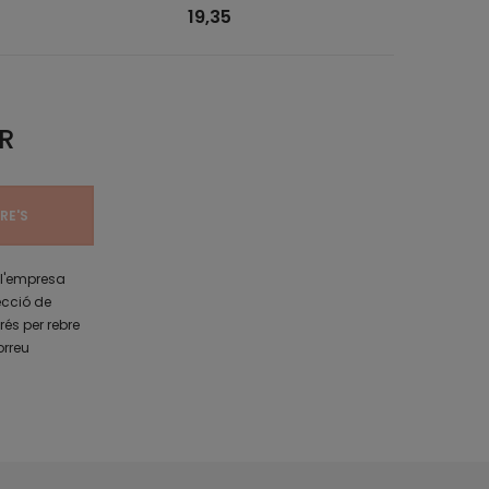
19,35
R
 l'empresa
ecció de
rés per rebre
orreu