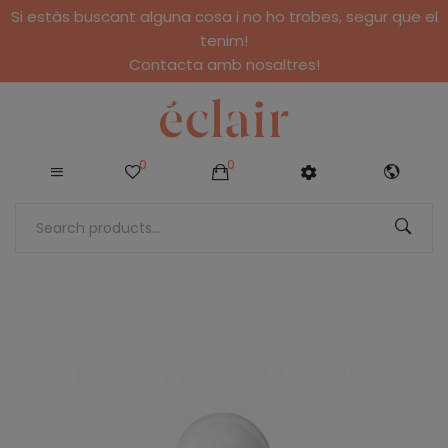
Si estàs buscant alguna cosa i no ho trobes, segur que el
tenim!
Contacta amb nosaltres!
0
0