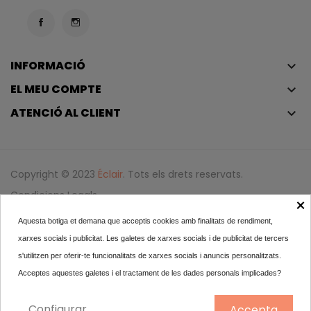
INFORMACIÓ
keyboard_arrow_down
EL MEU COMPTE
keyboard_arrow_down
ATENCIÓ AL CLIENT
keyboard_arrow_down
Copyright © 2023
Éclair
. Tots els drets reservats.
Condicions Legals
×
Política De Privadesa I Política De Cookies
Aquesta botiga et demana que acceptis cookies amb finalitats de rendiment,
Iniciar Sessió
xarxes socials i publicitat. Les galetes de xarxes socials i de publicitat de tercers
s'utilitzen per oferir-te funcionalitats de xarxes socials i anuncis personalitzats.
Biotherm Homme Deo Pure...
Acceptes aquestes galetes i el tractament de les dades personals implicades?
22,60
Configurar
Accepta