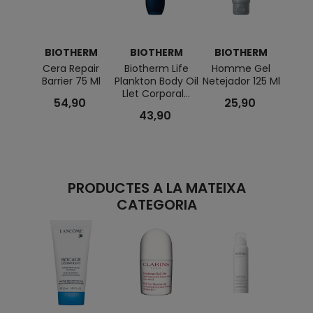
BIOTHERM
BIOTHERM
BIOTHERM
B
Cera Repair
Biotherm Life
Homme Gel
Barrier 75 Ml
Plankton Body Oil
Netejador 125 Ml
Aq
Llet Corporal...
Adv
54,90
25,90
43,90
Hid
PRODUCTES A LA MATEIXA
CATEGORIA