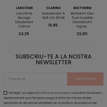
LANCÔME
CLARINS
BIOTHERM
BI
Lancôme
Desodorant A
Biotherm Deo
Bio
Bocage
Roll-On 50 Ml
Pure Invisible
Pure 
Déodorant
Desodorant
A La 
15,85
Crème
Esprai...
24,25
22,60
SUBSCRIU-TE A LA NOSTRA
NEWSLETTER
He llegit i accepto la
Política de privadesa
i consento lliurement i
expressament que l'empresa pugui tractar les meves dades
personals en els termes establerts en la política de protecció de