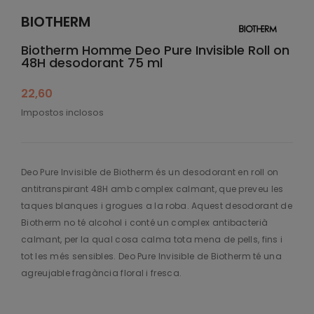
BIOTHERM
Biotherm Homme Deo Pure Invisible Roll on
48H desodorant 75 ml
22,60
Impostos inclosos
Deo Pure Invisible de Biotherm és un desodorant en roll on
antitranspirant 48H amb complex calmant, que preveu les
taques blanques i grogues a la roba. Aquest desodorant de
Biotherm no té alcohol i conté un complex antibacterià
calmant, per la qual cosa calma tota mena de pells, fins i
tot les més sensibles. Deo Pure Invisible de Biotherm té una
agreujable fragància floral i fresca.