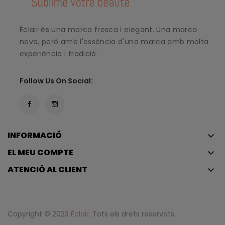
Éclair és una marca fresca i elegant. Una marca
nova, però amb l'essència d'una marca amb molta
experiència i tradició.
Follow Us On Social:
INFORMACIÓ
keyboard_arrow_down
EL MEU COMPTE
keyboard_arrow_down
ATENCIÓ AL CLIENT
keyboard_arrow_down
Copyright © 2023
Éclair
. Tots els drets reservats.