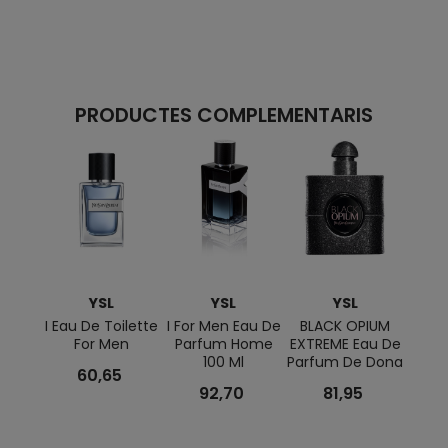
PRODUCTES COMPLEMENTARIS
YSL
YSL
YSL
I Eau De Toilette
I For Men Eau De
BLACK OPIUM
Volum
For Men
Parfum Home
EXTREME Eau De
Cils
100 Ml
Parfum De Dona
Mas
60,65
92,70
81,95