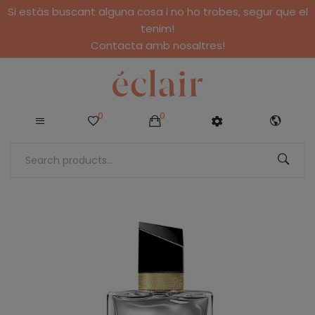
Si estàs buscant alguna cosa i no ho trobes, segur que el
tenim!
Contacta amb nosaltres!
0
0