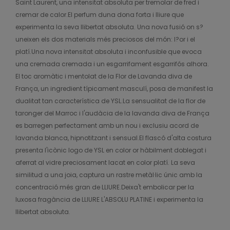
Saint Laurent, una intensitat absoluta per tremolar de fred i
cremar de calor.El perfum duna dona forta i lliure que
experimenta la seva llibertat absoluta. Una nova fusió on s?
uneixen els dos materials més preciosos del món: l?or i el
platí.Una nova intensitat absoluta i inconfusible que evoca
una cremada cremada i un esgarrifament esgarrifós alhora.
El toc aromàtic i mentolat de la Flor de Lavanda diva de
França, un ingredient típicament masculí, posa de manifest la
dualitat tan característica de YSL.La sensualitat de la flor de
taronger del Marroc i l'audàcia de la lavanda diva de França
es barregen perfectament amb un nou i exclusiu acord de
lavanda blanca, hipnotitzant i sensual.El flascó d'alta costura
presenta l'icònic logo de YSL en color or hàbilment doblegat i
aferrat al vidre preciosament lacat en color platí. La seva
similitud a una joia, captura un rastre metàl·lic únic amb la
concentració més gran de LLIURE.Deixa't embolicar per la
luxosa fragància de LLIURE L'ABSOLU PLATINE i experimenta la
llibertat absoluta.