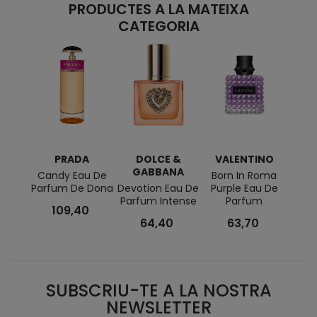
PRODUCTES A LA MATEIXA
CATEGORIA
PRADA
DOLCE &
VALENTINO
GABBANA
Candy Eau De
Born In Roma
Parad
Parfum De Dona
Devotion Eau De
Purple Eau De
Parf
Parfum Intense
Parfum
109,40
64,40
63,70
SUBSCRIU-TE A LA NOSTRA
NEWSLETTER