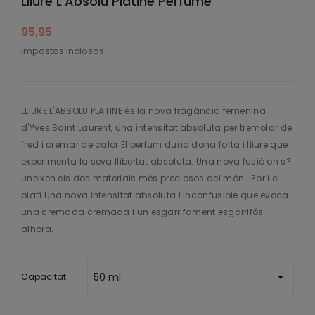
Lliure L'Absolu Platine Perfume
95,95
Impostos inclosos
LLIURE L'ABSOLU PLATINE és la nova fragància femenina
d'Yves Saint Laurent, una intensitat absoluta per tremolar de
fred i cremar de calor.El perfum duna dona forta i lliure que
experimenta la seva llibertat absoluta. Una nova fusió on s?
uneixen els dos materials més preciosos del món: l?or i el
platí.Una nova intensitat absoluta i inconfusible que evoca
una cremada cremada i un esgarrifament esgarrifós
alhora.
Capacitat