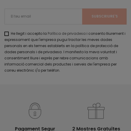
He llegit i accepto la
Política de privadesa
i consento lliurement i
expressament que l'empresa pugui tractar les meves dades
personals en els termes establerts en la política de protecció de
dades personals i de privadesa. I manifesto la meva voluntat i
consentiment lliure i exprés per rebre comunicacions amb
informació comercial dels productes i serveis de l'empresa per
correu electrònic i/o per telèfon.
Pagament Segur
2 Mostres Gratuïtes