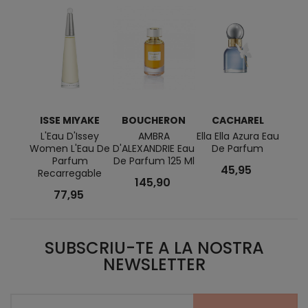
ISSE MIYAKE
BOUCHERON
CACHAREL
L
L'Eau D'Issey
AMBRA
Ella Ella Azura Eau
Poe
Women L'Eau De
D'ALEXANDRIE Eau
De Parfum
Par
Parfum
De Parfum 125 Ml
Limi
45,95
Recarregable
145,90
77,95
SUBSCRIU-TE A LA NOSTRA
NEWSLETTER