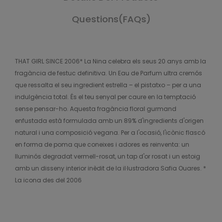
Questions(FAQs)
THAT GIRL SINCE 2006* La Nina celebra els seus 20 anys amb la
fragància de festuc definitiva. Un Eau de Parfum ultra cremós
que ressalta el seu ingredient estrella – el pistatxo – per a una
indulgència total. És el teu senyal per caure en la temptació
sense pensar-ho. Aquesta fragància floral gurmand
enfustada està formulada amb un 89% d'ingredients d'origen
natural i una composició vegana. Per a l'ocasió, l'icònic flascó
en forma de poma que coneixes i adores es reinventa: un
lluminós degradat vermell-rosat, un tap d'or rosat i un estoig
amb un disseny interior inèdit de la il·lustradora Safia Ouares. *
La icona des del 2006