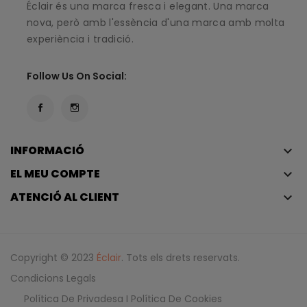
Éclair és una marca fresca i elegant. Una marca
nova, però amb l'essència d'una marca amb molta
experiència i tradició.
Follow Us On Social:
INFORMACIÓ
keyboard_arrow_down
EL MEU COMPTE
keyboard_arrow_down
ATENCIÓ AL CLIENT
keyboard_arrow_down
Copyright © 2023
Éclair
. Tots els drets reservats.
Condicions Legals
Política De Privadesa I Política De Cookies