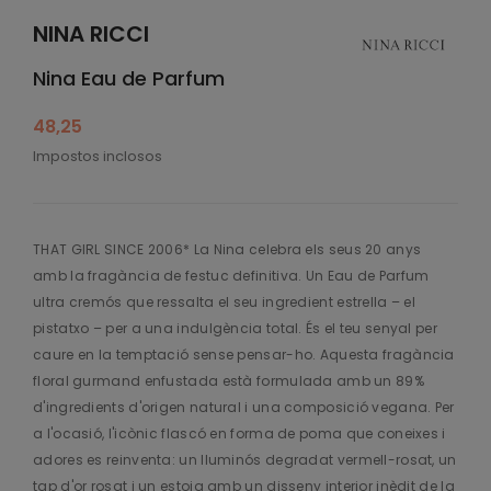
NINA RICCI
Nina Eau de Parfum
48,25
Impostos inclosos
THAT GIRL SINCE 2006* La Nina celebra els seus 20 anys
amb la fragància de festuc definitiva. Un Eau de Parfum
ultra cremós que ressalta el seu ingredient estrella – el
pistatxo – per a una indulgència total. És el teu senyal per
caure en la temptació sense pensar-ho. Aquesta fragància
floral gurmand enfustada està formulada amb un 89%
d'ingredients d'origen natural i una composició vegana. Per
a l'ocasió, l'icònic flascó en forma de poma que coneixes i
adores es reinventa: un lluminós degradat vermell-rosat, un
tap d'or rosat i un estoig amb un disseny interior inèdit de la