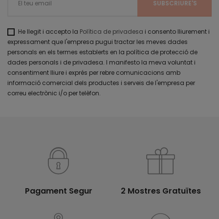
He llegit i accepto la
Política de privadesa
i consento lliurement i
expressament que l'empresa pugui tractar les meves dades
personals en els termes establerts en la política de protecció de
dades personals i de privadesa. I manifesto la meva voluntat i
consentiment lliure i exprés per rebre comunicacions amb
informació comercial dels productes i serveis de l'empresa per
correu electrònic i/o per telèfon.
Pagament Segur
2 Mostres Gratuïtes