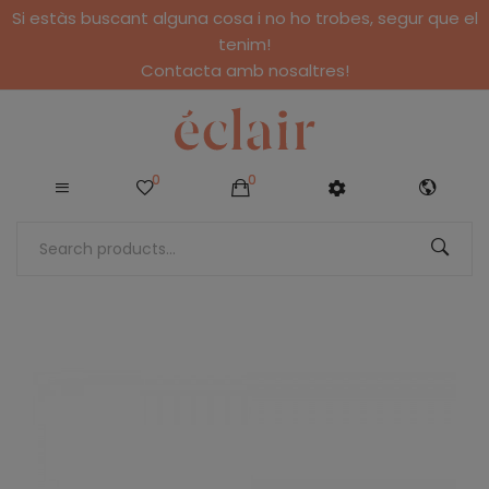
Si estàs buscant alguna cosa i no ho trobes, segur que el
tenim!
Contacta amb nosaltres!
0
0