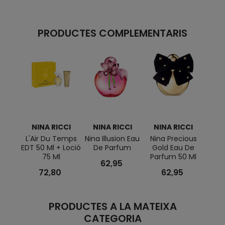
PRODUCTES COMPLEMENTARIS
NINA RICCI
NINA RICCI
NINA RICCI
NI
L'Air Du Temps
Nina Illusion Eau
Nina Precious
Nina 
EDT 50 Ml + Loció
De Parfum
Gold Eau De
T
75 Ml
Parfum 50 Ml
62,95
72,80
62,95
PRODUCTES A LA MATEIXA
CATEGORIA