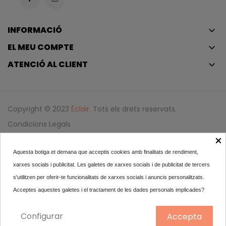
INFORMACIÓ
keyboard_arrow_down
EL MEU COMPTE
keyboard_arrow_down
ATENCIÓ AL CLIENT
keyboard_arrow_down
Copyright © 2023
Éclair
. Tots els drets reservats.
Condicions Legals
×
Política De Privadesa I Política De Cookies
Aquesta botiga et demana que acceptis cookies amb finalitats de rendiment,
Iniciar Sessió
xarxes socials i publicitat. Les galetes de xarxes socials i de publicitat de tercers
s'utilitzen per oferir-te funcionalitats de xarxes socials i anuncis personalitzats.
Good Girl Blush Eau De...
Acceptes aquestes galetes i el tractament de les dades personals implicades?
112,35
Configurar
Accepta