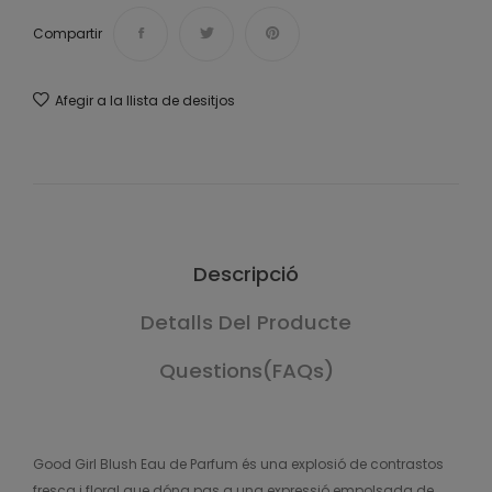
Compartir
Afegir a la llista de desitjos
Descripció
Detalls Del Producte
Questions(FAQs)
Good Girl Blush Eau de Parfum és una explosió de contrastos
fresca i floral que dóna pas a una expressió empolsada de