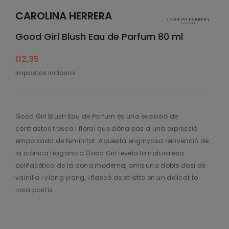
CAROLINA HERRERA
Good Girl Blush Eau de Parfum 80 ml
112,35
Impostos inclosos
Good Girl Blush Eau de Parfum és una explosió de
contrastos fresca i floral que dóna pas a una expressió
empolsada de feminitat. Aquesta enginyosa reinvenció de
la icònica fragància Good Girl revela la naturalesa
polifacètica de la dona moderna, amb una doble dosi de
vainilla i ylang ylang, i flascó de stiletto en un delicat to
rosa pastís.