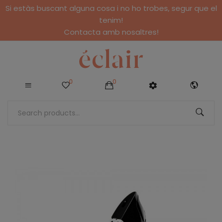
Si estàs buscant alguna cosa i no ho trobes, segur que el
tenim!
Contacta amb nosaltres!
0
0