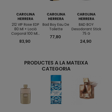
CAROLINA
CAROLINA
CAROLINA
C
HERRERA
HERRERA
HERRERA
H
212 VIP Rose EDP
Bad Boy Eau De
BAD BOY
212 
80 Ml + Loció
Toilette
Desodorant Stick
De
Corporal 100 Ml...
75 G
77,80
83,90
24,90
PRODUCTES A LA MATEIXA
CATEGORIA