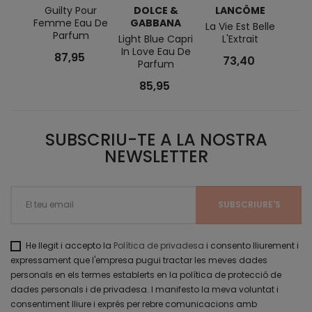
Guilty Pour
DOLCE &
LANCÔME
L
Femme Eau De
GABBANA
La Vie Est Belle
Loli
Parfum
Light Blue Capri
L'Extrait
Fleur
In Love Eau De
Eau 
87,95
73,40
Parfum
85,95
SUBSCRIU-TE A LA NOSTRA
NEWSLETTER
He llegit i accepto la
Política de privadesa
i consento lliurement i
expressament que l'empresa pugui tractar les meves dades
personals en els termes establerts en la política de protecció de
dades personals i de privadesa. I manifesto la meva voluntat i
consentiment lliure i exprés per rebre comunicacions amb