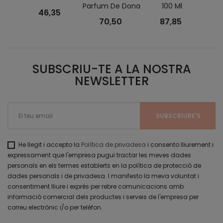
Parfum De Dona
100 Ml
46,35
70,50
87,85
SUBSCRIU-TE A LA NOSTRA
NEWSLETTER
He llegit i accepto la
Política de privadesa
i consento lliurement i
expressament que l'empresa pugui tractar les meves dades
personals en els termes establerts en la política de protecció de
dades personals i de privadesa. I manifesto la meva voluntat i
consentiment lliure i exprés per rebre comunicacions amb
informació comercial dels productes i serveis de l'empresa per
correu electrònic i/o per telèfon.