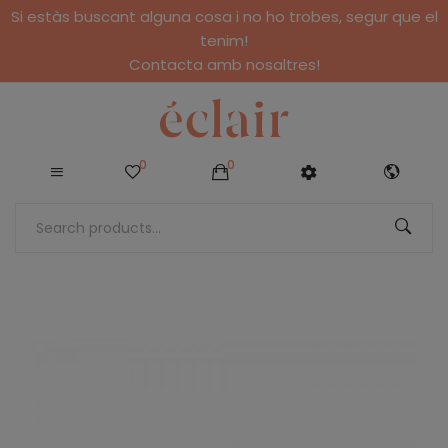
Si estàs buscant alguna cosa i no ho trobes, segur que el
tenim!
Contacta amb nosaltres!
0
0