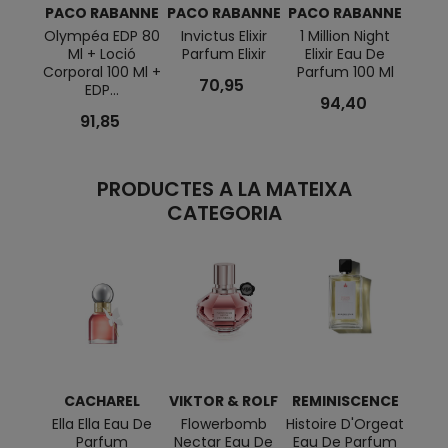
PACO RABANNE
PACO RABANNE
PACO RABANNE
PAC
Olympéa EDP 80
Invictus Elixir
1 Million Night
Olym
Ml + Loció
Parfum Elixir
Elixir Eau De
Corporal 100 Ml +
Parfum 100 Ml
70,95
EDP...
94,40
91,85
PRODUCTES A LA MATEIXA
CATEGORIA
CACHAREL
VIKTOR & ROLF
REMINISCENCE
Ella Ella Eau De
Flowerbomb
Histoire D'Orgeat
Parad
Parfum
Nectar Eau De
Eau De Parfum
Parf