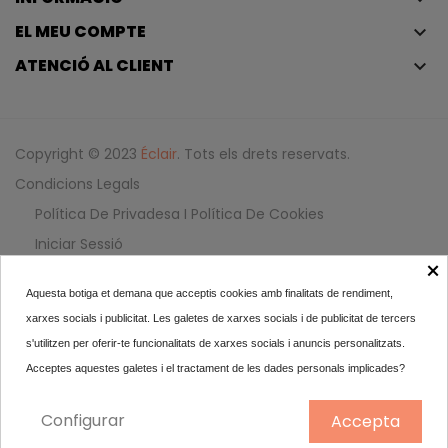
EL MEU COMPTE
keyboard_arrow_down
ATENCIÓ AL CLIENT
keyboard_arrow_down
Copyright © 2023
Éclair
. Tots els drets reservats.
Condicions Legals
Política De Privadesa I Política De Cookies
Iniciar Sessió
×
Aquesta botiga et demana que acceptis cookies amb finalitats de rendiment,
Olympéa Elixir Eau De...
xarxes socials i publicitat. Les galetes de xarxes socials i de publicitat de tercers
52,75
s'utilitzen per oferir-te funcionalitats de xarxes socials i anuncis personalitzats.
Acceptes aquestes galetes i el tractament de les dades personals implicades?
30 ml
Configurar
Accepta
AFEGIR AL CARRET