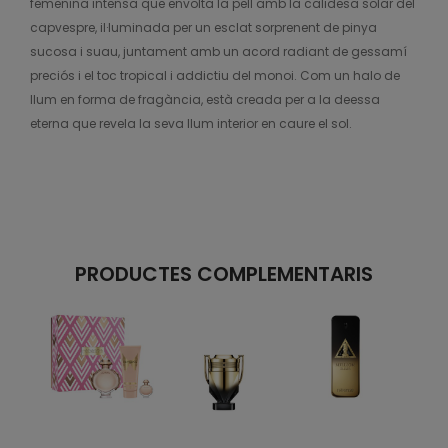
femenina intensa que envolta la pell amb la calidesa solar del
capvespre, il·luminada per un esclat sorprenent de pinya
sucosa i suau, juntament amb un acord radiant de gessamí
preciós i el toc tropical i addictiu del monoi. Com un halo de
llum en forma de fragància, està creada per a la deessa
eterna que revela la seva llum interior en caure el sol.
PRODUCTES COMPLEMENTARIS