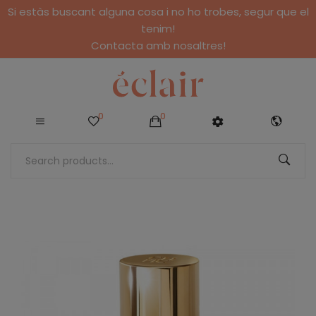
Si estàs buscant alguna cosa i no ho trobes, segur que el
tenim!
Contacta amb nosaltres!
0
0