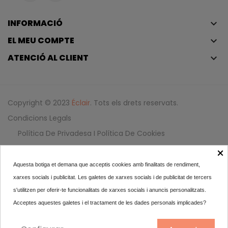
INFORMACIÓ
keyboard_arrow_down
EL MEU COMPTE
keyboard_arrow_down
ATENCIÓ AL CLIENT
keyboard_arrow_down
Copyright © 2023
Éclair
. Tots els drets reservats.
Condicions Legals
Política De Privadesa I Política De Cookies
Iniciar Sessió
×
Aquesta botiga et demana que acceptis cookies amb finalitats de rendiment,
CH Eau De Toilette
xarxes socials i publicitat. Les galetes de xarxes socials i de publicitat de tercers
85,45
s'utilitzen per oferir-te funcionalitats de xarxes socials i anuncis personalitzats.
Acceptes aquestes galetes i el tractament de les dades personals implicades?
100 ml