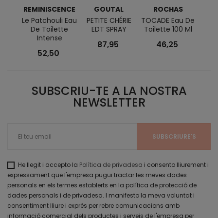
REMINISCENCE
GOUTAL
ROCHAS
C
H
Le Patchouli Eau
PETITE CHÉRIE
TOCADE Eau De
De Toilette
EDT SPRAY
Toilette 100 Ml
CH L
Intense
T
87,95
46,25
52,50
SUBSCRIU-TE A LA NOSTRA
NEWSLETTER
He llegit i accepto la
Política de privadesa
i consento lliurement i
expressament que l'empresa pugui tractar les meves dades
personals en els termes establerts en la política de protecció de
dades personals i de privadesa. I manifesto la meva voluntat i
consentiment lliure i exprés per rebre comunicacions amb
informació comercial dels productes i serveis de l'empresa per