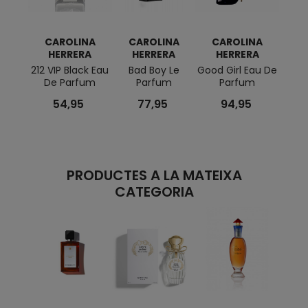
CAROLINA
CAROLINA
CAROLINA
C
HERRERA
HERRERA
HERRERA
H
212 VIP Black Eau
Bad Boy Le
Good Girl Eau De
Bad 
De Parfum
Parfum
Parfum
EDP 
100 M
54,95
77,95
94,95
PRODUCTES A LA MATEIXA
CATEGORIA