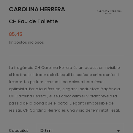
CAROLINA HERRERA
CH Eau de Toilette
85,45
Impostos inclosos
La fragància CH Carolina Herrera és un accessori invisible,
el toc final, el darrer detall, lequilibri perfecte entre confort i
frescor. Un perfum sensual i complex, alhora fresc i
optimista. Per a la clàssica, elegant i seductora fragància
CH Carolina Herrera , el seu color vermell vibrant revela la
passió de la dona que el porta. Elegant i impossible de
resistir. CH Carolina Herrera és una visió de feminitat i estil.
Capacitat