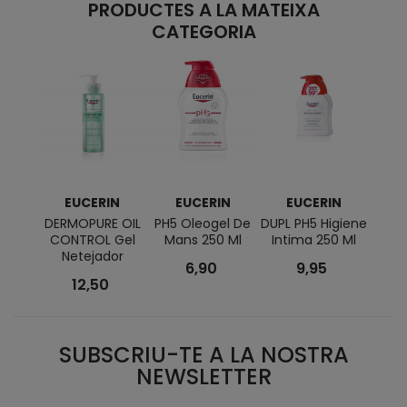
PRODUCTES A LA MATEIXA
CATEGORIA
EUCERIN
EUCERIN
EUCERIN
E
DERMOPURE OIL
PH5 Oleogel De
DUPL PH5 Higiene
DERM
CONTROL Gel
Mans 250 Ml
Intima 250 Ml
CONT
Netejador
Mice
6,90
9,95
12,50
SUBSCRIU-TE A LA NOSTRA
NEWSLETTER