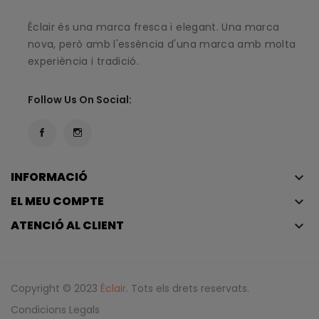
Éclair és una marca fresca i elegant. Una marca
nova, però amb l'essència d'una marca amb molta
experiència i tradició.
Follow Us On Social:
INFORMACIÓ
keyboard_arrow_down
EL MEU COMPTE
keyboard_arrow_down
ATENCIÓ AL CLIENT
keyboard_arrow_down
Copyright © 2023
Éclair
. Tots els drets reservats.
Condicions Legals