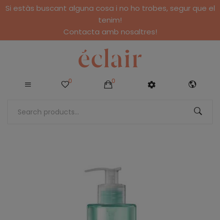
Si estàs buscant alguna cosa i no ho trobes, segur que el
tenim!
Contacta amb nosaltres!
0
0