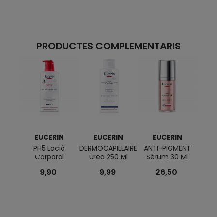
PRODUCTES COMPLEMENTARIS
EUCERIN
EUCERIN
EUCERIN
E
PH5 Loció
DERMOCAPILLAIRE
ANTI-PIGMENT
ATO
Corporal
Urea 250 Ml
Sèrum 30 Ml
Bàls
9,90
9,99
26,50