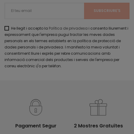
He llegit i accepto la
Política de privadesa
i consento lliurement i
expressament que l'empresa pugui tractar les meves dades
personals en els termes establerts en la política de protecció de
dades personals i de privadesa. I manifesto la meva voluntat i
consentiment lliure i exprés per rebre comunicacions amb
informació comercial dels productes i serveis de l'empresa per
correu electrònic i/o per telèfon.
Pagament Segur
2 Mostres Gratuïtes