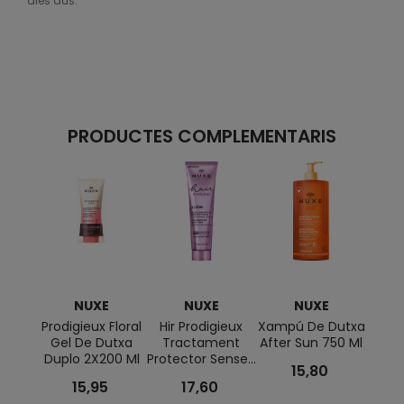
dies dús.
PRODUCTES COMPLEMENTARIS
NUXE
NUXE
NUXE
Prodigieux Floral
Hir Prodigieux
Xampú De Dutxa
Pou
Gel De Dutxa
Tractament
After Sun 750 Ml
Prod
Duplo 2X200 Ml
Protector Sense...
15,80
15,95
17,60