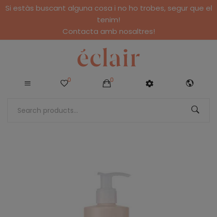
Si estàs buscant alguna cosa i no ho trobes, segur que el
tenim!
Contacta amb nosaltres!
0
0