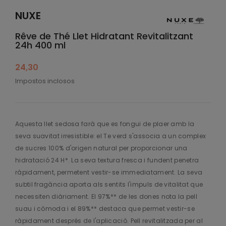
NUXE
Rêve de Thé Llet Hidratant Revitalitzant
24h 400 ml
24,30
Impostos inclosos
Aquesta llet sedosa farà que es fongui de plaer amb la
seva suavitat irresistible: el Te verd s'associa a un complex
de sucres 100% d'origen natural per proporcionar una
hidratació 24 H*. La seva textura fresca i fundent penetra
ràpidament, permetent vestir-se immediatament. La seva
subtil fragància aporta als sentits l'impuls de vitalitat que
necessiten diàriament. El 97%** de les dones nota la pell
suau i còmoda i el 89%** destaca que permet vestir-se
ràpidament després de l'aplicació. Pell revitalitzada per al