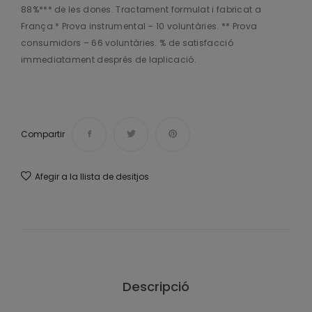
88%*** de les dones. Tractament formulat i fabricat a
França.* Prova instrumental – 10 voluntàries. ** Prova
consumidors – 66 voluntàries. % de satisfacció
immediatament després de laplicació.
Compartir
Afegir a la llista de desitjos
Descripció