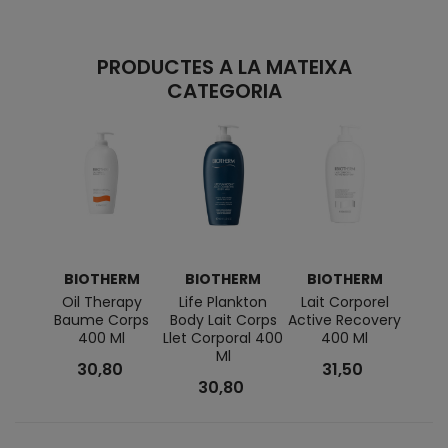
PRODUCTES A LA MATEIXA
CATEGORIA
BIOTHERM
BIOTHERM
BIOTHERM
BI
Oil Therapy
Life Plankton
Lait Corporel
Colla
Baume Corps
Body Lait Corps
Active Recovery
400 Ml
Llet Corporal 400
400 Ml
Ml
30,80
31,50
30,80