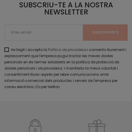
SUBSCRIU-TE A LA NOSTRA
NEWSLETTER
He llegit i accepto la
Política de privadesa
i consento lliurement i
expressament que l'empresa pugui tractar les meves dades
personals en els termes establerts en la política de protecció de
dades personals i de privadesa. I manifesto la meva voluntat i
consentiment lliure i exprés per rebre comunicacions amb
informació comercial dels productes i serveis de l'empresa per
correu electrònic i/o per telèfon.