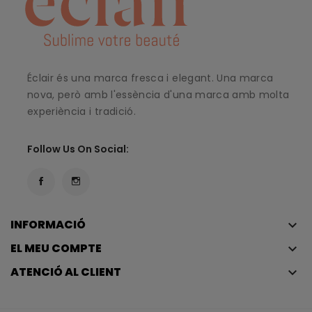
Éclair és una marca fresca i elegant. Una marca
nova, però amb l'essència d'una marca amb molta
experiència i tradició.
Follow Us On Social:
INFORMACIÓ
keyboard_arrow_down
EL MEU COMPTE
keyboard_arrow_down
ATENCIÓ AL CLIENT
keyboard_arrow_down