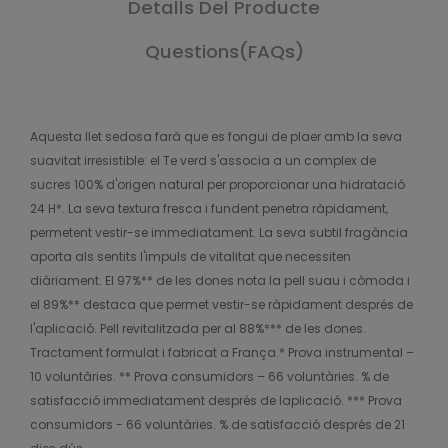
Detalls Del Producte
Questions(FAQs)
Aquesta llet sedosa farà que es fongui de plaer amb la seva
suavitat irresistible: el Te verd s'associa a un complex de
sucres 100% d'origen natural per proporcionar una hidratació
24 H*. La seva textura fresca i fundent penetra ràpidament,
permetent vestir-se immediatament. La seva subtil fragància
aporta als sentits l'impuls de vitalitat que necessiten
diàriament. El 97%** de les dones nota la pell suau i còmoda i
el 89%** destaca que permet vestir-se ràpidament després de
l'aplicació. Pell revitalitzada per al 88%*** de les dones.
Tractament formulat i fabricat a França.* Prova instrumental –
10 voluntàries. ** Prova consumidors – 66 voluntàries. % de
satisfacció immediatament després de laplicació. *** Prova
consumidors - 66 voluntàries. % de satisfacció després de 21