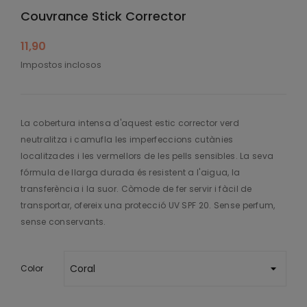
Couvrance Stick Corrector
11,90
Impostos inclosos
La cobertura intensa d'aquest estic corrector verd
neutralitza i camufla les imperfeccions cutànies
localitzades i les vermellors de les pells sensibles. La seva
fórmula de llarga durada és resistent a l'aigua, la
transferència i la suor. Còmode de fer servir i fàcil de
transportar, ofereix una protecció UV SPF 20. Sense perfum,
sense conservants.
Color