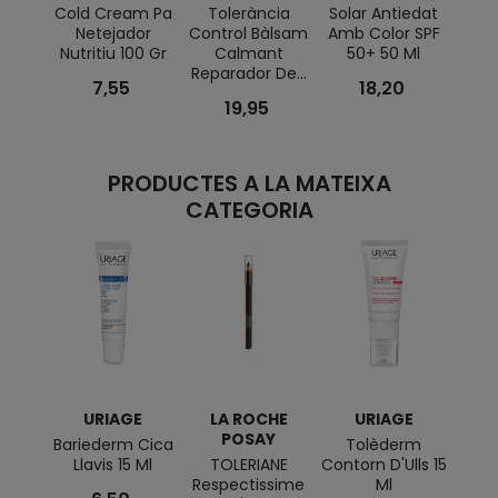
Cold Cream Pa
Tolerància
Solar Antiedat
Llet
Netejador
Control Bàlsam
Amb Color SPF
SPF 
Nutritiu 100 Gr
Calmant
50+ 50 Ml
Reparador De...
7,55
18,20
19,95
PRODUCTES A LA MATEIXA
CATEGORIA
URIAGE
LA ROCHE
URIAGE
L
POSAY
Bariederm Cica
Tolèderm
Llavis 15 Ml
TOLERIANE
Contorn D'Ulls 15
TO
Respectissime
Ml
M