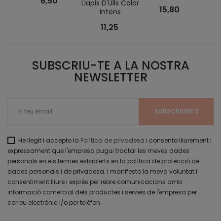
6,50
Llapis D'Ulls Color
Wate
15,80
Intens
Sens
11,25
SUBSCRIU-TE A LA NOSTRA
NEWSLETTER
He llegit i accepto la
Política de privadesa
i consento lliurement i
expressament que l'empresa pugui tractar les meves dades
personals en els termes establerts en la política de protecció de
dades personals i de privadesa. I manifesto la meva voluntat i
consentiment lliure i exprés per rebre comunicacions amb
informació comercial dels productes i serveis de l'empresa per
correu electrònic i/o per telèfon.