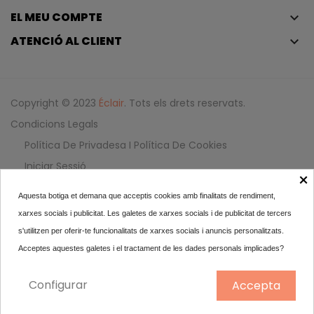
EL MEU COMPTE
keyboard_arrow_down
ATENCIÓ AL CLIENT
keyboard_arrow_down
Copyright © 2023
Éclair
. Tots els drets reservats.
Condicions Legals
Política De Privadesa I Política De Cookies
Iniciar Sessió
×
Aquesta botiga et demana que acceptis cookies amb finalitats de rendiment,
Couvrance Stick Corrector
xarxes socials i publicitat. Les galetes de xarxes socials i de publicitat de tercers
11,90
s'utilitzen per oferir-te funcionalitats de xarxes socials i anuncis personalitzats.
Acceptes aquestes galetes i el tractament de les dades personals implicades?
Coral
Configurar
Accepta
AFEGIR AL CARRET