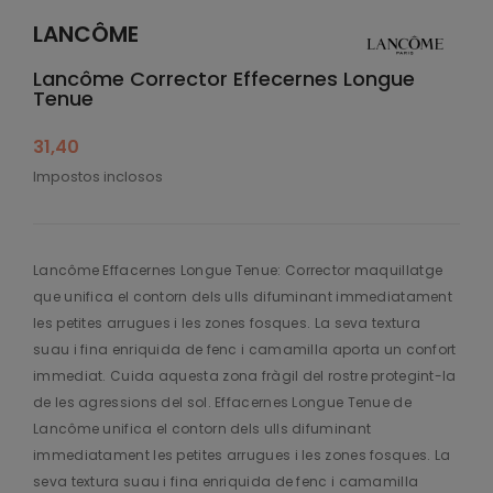
LANCÔME
Lancôme Corrector Effecernes Longue
Tenue
31,40
Impostos inclosos
Lancôme Effacernes Longue Tenue: Corrector maquillatge
que unifica el contorn dels ulls difuminant immediatament
les petites arrugues i les zones fosques. La seva textura
suau i fina enriquida de fenc i camamilla aporta un confort
immediat. Cuida aquesta zona fràgil del rostre protegint-la
de les agressions del sol. Effacernes Longue Tenue de
Lancôme unifica el contorn dels ulls difuminant
immediatament les petites arrugues i les zones fosques. La
seva textura suau i fina enriquida de fenc i camamilla