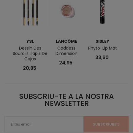
YSL
LANCÔME
SISLEY
C
Dessin Des
Goddess
Phyto-Lip Mat
SOS 
Sourcils Llapis De
Dimension
De M
33,60
Cejas
24,95
20,85
SUBSCRIU-TE A LA NOSTRA
NEWSLETTER