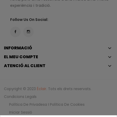
experiència i tradició.
Follow Us On Social:
INFORMACIÓ
keyboard_arrow_down
EL MEU COMPTE
keyboard_arrow_down
ATENCIÓ AL CLIENT
keyboard_arrow_down
Copyright © 2023
Éclair
. Tots els drets reservats.
Condicions Legals
Política De Privadesa I Política De Cookies
Iniciar Sessió