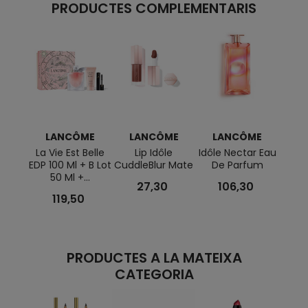
PRODUCTES COMPLEMENTARIS
LANCÔME
LANCÔME
LANCÔME
L
La Vie Est Belle
Lip Idôle
Idôle Nectar Eau
La V
EDP 100 Ml + B Lot
CuddleBlur Mate
De Parfum
Perf
50 Ml +...
27,30
106,30
119,50
PRODUCTES A LA MATEIXA
CATEGORIA