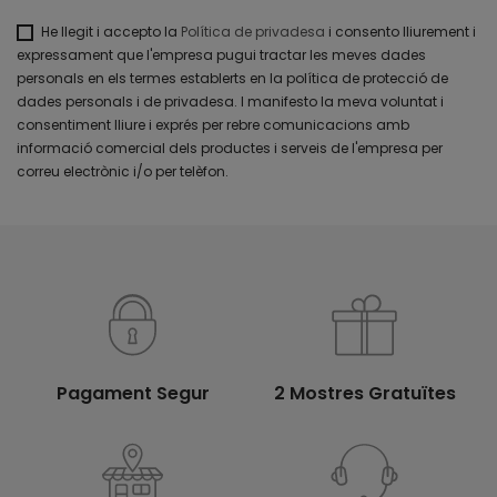
He llegit i accepto la
Política de privadesa
i consento lliurement i
expressament que l'empresa pugui tractar les meves dades
personals en els termes establerts en la política de protecció de
dades personals i de privadesa. I manifesto la meva voluntat i
consentiment lliure i exprés per rebre comunicacions amb
informació comercial dels productes i serveis de l'empresa per
correu electrònic i/o per telèfon.
Pagament Segur
2 Mostres Gratuïtes