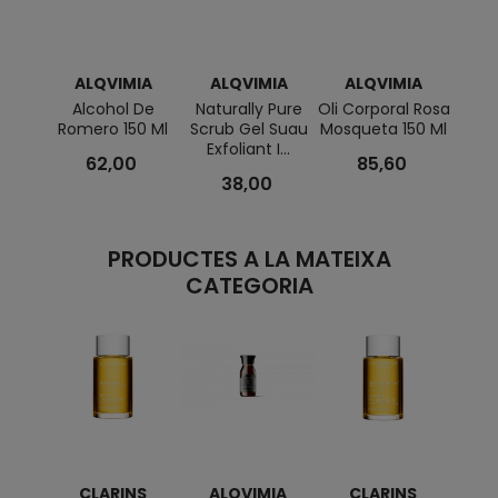
ALQVIMIA
ALQVIMIA
ALQVIMIA
A
Alcohol De
Naturally Pure
Oli Corporal Rosa
Oli
Romero 150 Ml
Scrub Gel Suau
Mosqueta 150 Ml
Re
Exfoliant I...
Lava
62,00
85,60
38,00
PRODUCTES A LA MATEIXA
CATEGORIA
CLARINS
ALQVIMIA
CLARINS
C