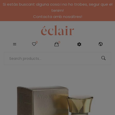
Si estàs buscant alguna cosa i no ho trobes, segur que el
tenim!
Contacta amb nosaltres!
0
0