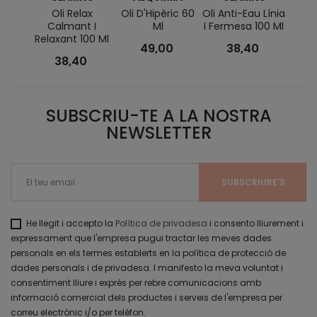
Oli Relax
Oli D'Hipèric 60
Oli Anti-Eau Línia
Oli 
Calmant I
Ml
I Fermesa 100 Ml
Tonif
Relaxant 100 Ml
49,00
38,40
38,40
SUBSCRIU-TE A LA NOSTRA
NEWSLETTER
He llegit i accepto la
Política de privadesa
i consento lliurement i
expressament que l'empresa pugui tractar les meves dades
personals en els termes establerts en la política de protecció de
dades personals i de privadesa. I manifesto la meva voluntat i
consentiment lliure i exprés per rebre comunicacions amb
informació comercial dels productes i serveis de l'empresa per
correu electrònic i/o per telèfon.