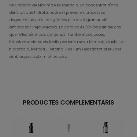
Oli Corporal de Màxima Regeneració. Un concentrat d'alta
densitat que hidrata, nodreix i preveu els processos
degeneratius cel·lulars gràcies a la seva gran acció
antioxidant i rejovenidora. La cara no és l'única part del cos
que reflecteix el pas del temps. També el cos pateix
transformacions; els teixits perden la seva fermesa, elasticitat,
hidratació, energia... Retorna-li la llum i elasticitat al teu cos
amb aquest sublim oli corporal.
PRODUCTES COMPLEMENTARIS