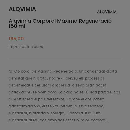
ALQVIMIA
Alqvimia Corporal Màxima Regeneració
150 ml
165,00
Impostos inclosos
Oli Corporal de Màxima Regeneració. Un concentrat d'alta
densitat que hidrata, nodreix i preveu els processos
degeneratius cel·lulars gràcies a la seva gran acció
antioxidant i rejovenidora. La cara no és l'única part del cos
que reflecteix el pas del temps. També el cos pateix
transformacions; els teixits perden la seva fermesa,
elasticitat, hidratació, energia... Retorna-li la llum i
elasticitat al teu cos amb aquest sublim oli corporal.