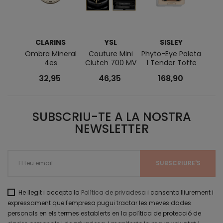
CLARINS
YSL
SISLEY
C
Ombra Mineral
Couture Mini
Phyto-Eye Paleta
Ombre
4es
Clutch 700 MV
1 Tender Toffe
32,95
46,35
168,90
SUBSCRIU-TE A LA NOSTRA
NEWSLETTER
He llegit i accepto la
Política de privadesa
i consento lliurement i
expressament que l'empresa pugui tractar les meves dades
personals en els termes establerts en la política de protecció de