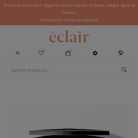
Si estàs buscant alguna cosa i no ho trobes, segur que el
tenim!
Contacta amb nosaltres!
0
0