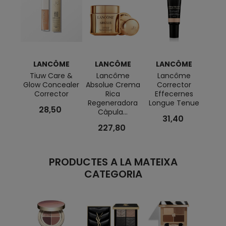
LANCÔME
LANCÔME
LANCÔME
L
Tiuw Care &
Lancôme
Lancôme
S
Glow Concealer
Absolue Crema
Corrector
Masca
Corrector
Rica
Effecernes
Regeneradora
Longue Tenue
28,50
Càpula...
31,40
227,80
PRODUCTES A LA MATEIXA
CATEGORIA