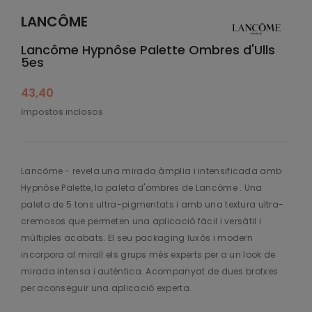
LANCÔME
Lancôme Hypnôse Palette Ombres d'Ulls
5es
43,40
Impostos inclosos
Lancôme - revela una mirada àmplia i intensificada amb
Hypnôse Palette, la paleta d'ombres de Lancôme . Una
paleta de 5 tons ultra-pigmentats i amb una textura ultra-
cremosos que permeten una aplicació fàcil i versàtil i
múltiples acabats. El seu packaging luxós i modern
incorpora al mirall els grups més experts per a un look de
mirada intensa i autèntica. Acompanyat de dues brotxes
per aconseguir una aplicació experta.