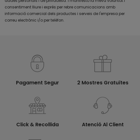
dades personals i de privadesa. I manifesto la meva voluntat i
consentiment lliure i exprés per rebre comunicacions amb
informació comercial dels productes i serveis de l'empresa per
correu electrònic i/o per telèfon.
Pagament Segur
2 Mostres Gratuïtes
Click & Recollida
Atenció Al Client