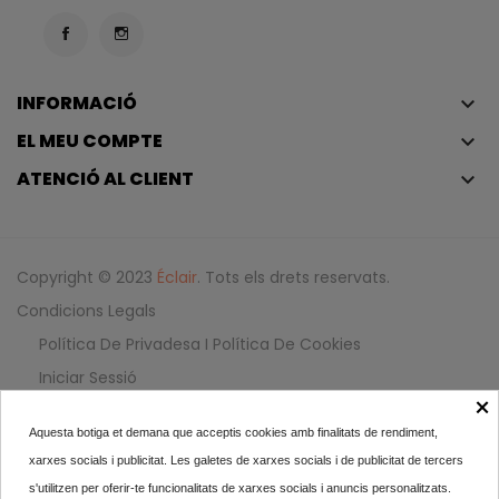
INFORMACIÓ
keyboard_arrow_down
EL MEU COMPTE
keyboard_arrow_down
ATENCIÓ AL CLIENT
keyboard_arrow_down
Copyright © 2023
Éclair
. Tots els drets reservats.
Condicions Legals
Política De Privadesa I Política De Cookies
Iniciar Sessió
×
Aquesta botiga et demana que acceptis cookies amb finalitats de rendiment,
Lancôme Hypnôse Palette...
xarxes socials i publicitat. Les galetes de xarxes socials i de publicitat de tercers
43,40
s'utilitzen per oferir-te funcionalitats de xarxes socials i anuncis personalitzats.