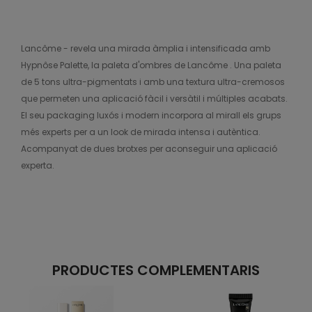
Lancôme - revela una mirada àmplia i intensificada amb
Hypnôse Palette, la paleta d'ombres de Lancôme . Una paleta
de 5 tons ultra-pigmentats i amb una textura ultra-cremosos
que permeten una aplicació fàcil i versàtil i múltiples acabats.
El seu packaging luxós i modern incorpora al mirall els grups
més experts per a un look de mirada intensa i autèntica.
Acompanyat de dues brotxes per aconseguir una aplicació
experta.
PRODUCTES COMPLEMENTARIS