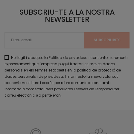
SUBSCRIU-TE A LA NOSTRA
NEWSLETTER
He llegit i accepto la
Política de privadesa
i consento lliurement i
expressament que l'empresa pugui tractar les meves dades
personals en els termes establerts en la política de protecció de
dades personals i de privadesa. I manifesto la meva voluntat i
consentiment lliure i exprés per rebre comunicacions amb
informació comercial dels productes i serveis de l'empresa per
correu electrònic i/o per telèfon.