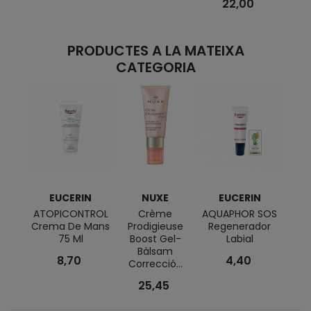
22,00
PRODUCTES A LA MATEIXA
CATEGORIA
EUCERIN
NUXE
EUCERIN
E
ATOPICONTROL
Crème
AQUAPHOR SOS
ATO
Crema De Mans
Prodigieuse
Regenerador
Loc
75 Ml
Boost Gel-
Labial
Bàlsam
8,70
4,40
Correcció...
25,45