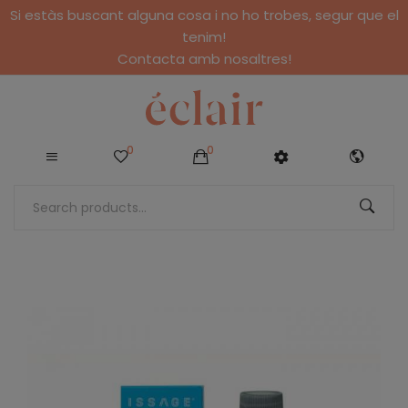
Si estàs buscant alguna cosa i no ho trobes, segur que el
tenim!
Contacta amb nosaltres!
0
0