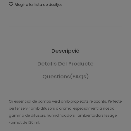
Afegir a la llista de desitjos
Descripció
Detalls Del Producte
Questions(FAQs)
Oli essencial de bambú verd amb propietats relaxants. Perfecte
per fer servir amb difusors d'aroma, especialment la nostra
gamma de difusors, humidificadors i ambientadors Issage.
Format de 120 ml.