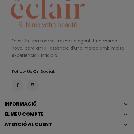
Éclair és una marca fresca i elegant. Una marca
nova, però amb l'essència d'una marca amb molta
experiència i tradició.
Follow Us On Social:
INFORMACIÓ
keyboard_arrow_down
EL MEU COMPTE
keyboard_arrow_down
ATENCIÓ AL CLIENT
keyboard_arrow_down