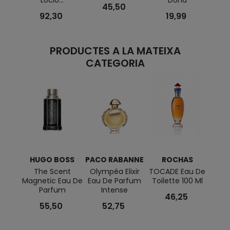
Loció...
Dona
45,50
92,30
19,99
PRODUCTES A LA MATEIXA
CATEGORIA
HUGO BOSS
PACO RABANNE
ROCHAS
The Scent
Olympéa Elixir
TOCADE Eau De
4711
Magnetic Eau De
Eau De Parfum
Toilette 100 Ml
Parfum
Intense
46,25
55,50
52,75