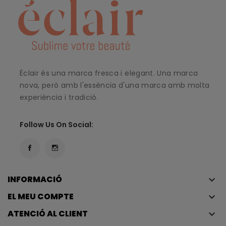
Éclair és una marca fresca i elegant. Una marca
nova, però amb l'essència d'una marca amb molta
experiència i tradició.
Follow Us On Social:
INFORMACIÓ
keyboard_arrow_down
EL MEU COMPTE
keyboard_arrow_down
ATENCIÓ AL CLIENT
keyboard_arrow_down