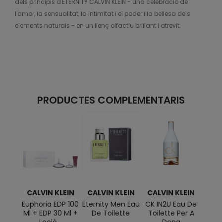
dels principis d'ETERNITY CALVIN KLEIN - una celebració de
l'amor, la sensualitat, la intimitat i el poder i la bellesa dels
elements naturals - en un llenç olfactiu brillant i atrevit.
PRODUCTES COMPLEMENTARIS
CALVIN KLEIN
CALVIN KLEIN
CALVIN KLEIN
CAL
Euphoria EDP 100
Eternity Men Eau
CK IN2U Eau De
Ck Ev
Ml + EDP 30 Ml +
De Toilette
Toilette Per A