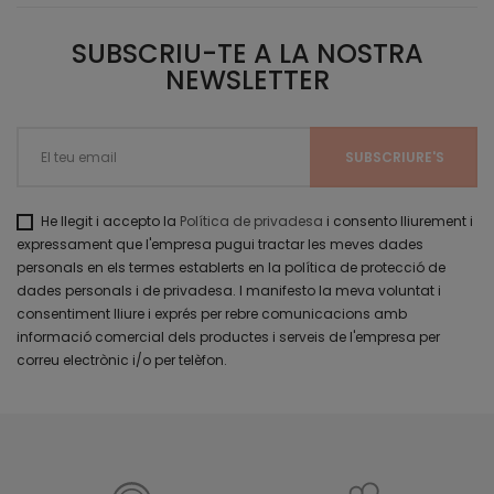
SUBSCRIU-TE A LA NOSTRA
NEWSLETTER
He llegit i accepto la
Política de privadesa
i consento lliurement i
expressament que l'empresa pugui tractar les meves dades
personals en els termes establerts en la política de protecció de
dades personals i de privadesa. I manifesto la meva voluntat i
consentiment lliure i exprés per rebre comunicacions amb
informació comercial dels productes i serveis de l'empresa per
correu electrònic i/o per telèfon.