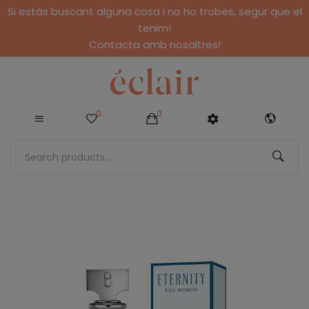
Si estàs buscant alguna cosa i no ho trobes, segur que el
tenim!
Contacta amb nosaltres!
0
0