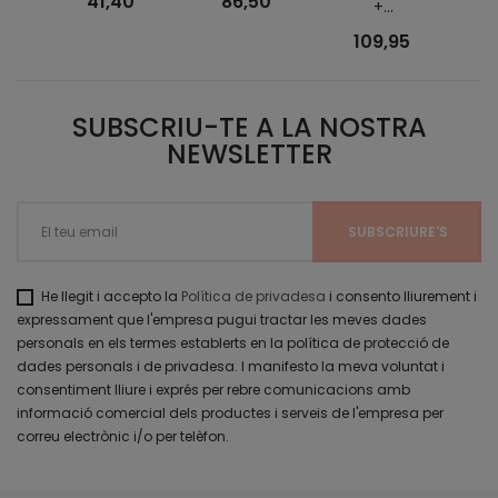
41,40
86,50
+...
109,95
SUBSCRIU-TE A LA NOSTRA
NEWSLETTER
He llegit i accepto la
Política de privadesa
i consento lliurement i
expressament que l'empresa pugui tractar les meves dades
personals en els termes establerts en la política de protecció de
dades personals i de privadesa. I manifesto la meva voluntat i
consentiment lliure i exprés per rebre comunicacions amb
informació comercial dels productes i serveis de l'empresa per
correu electrònic i/o per telèfon.