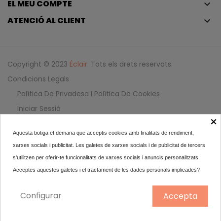
EL MEU COMPTE
keyboard_arrow_down
ATENCIÓ AL CLIENT
keyboard_arrow_down
Copyright © 2023
Éclair
. Tots els drets reservats.
Condicions Legals
Política De Privadesa I Política De Cookies
Iniciar Sessió
×
Aquesta botiga et demana que acceptis cookies amb finalitats de rendiment,
CK IN2U Eau De Toilette Per...
xarxes socials i publicitat. Les galetes de xarxes socials i de publicitat de tercers
21,99
s'utilitzen per oferir-te funcionalitats de xarxes socials i anuncis personalitzats.
Acceptes aquestes galetes i el tractament de les dades personals implicades?
100 ml
Configurar
Accepta
AFEGIR AL CARRET