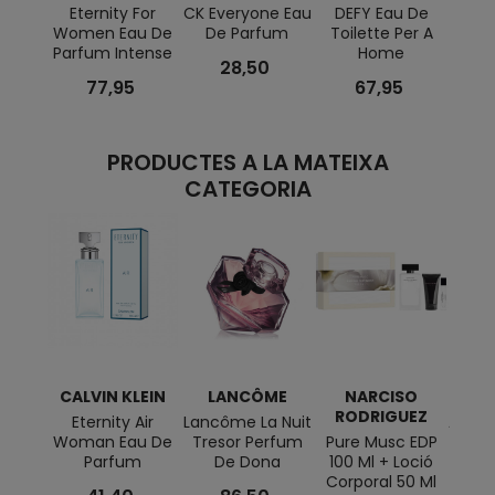
Eternity For
CK Everyone Eau
DEFY Eau De
CK 
Women Eau De
De Parfum
Toilette Per A
Corp
Parfum Intense
Home
28,50
77,95
67,95
PRODUCTES A LA MATEIXA
CATEGORIA
CALVIN KLEIN
LANCÔME
NARCISO
A
RODRIGUEZ
Eternity Air
Lancôme La Nuit
Arman
Woman Eau De
Tresor Perfum
Pure Musc EDP
De
Parfum
De Dona
100 Ml + Loció
Rec
Corporal 50 Ml