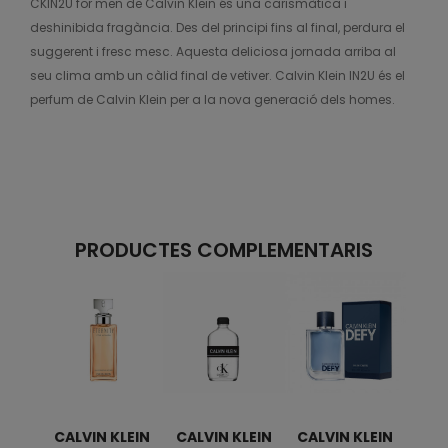
CKIN2U for men de Calvin Klein és una carismàtica i
deshinibida fragància. Des del principi fins al final, perdura el
suggerent i fresc mesc. Aquesta deliciosa jornada arriba al
seu clima amb un càlid final de vetiver. Calvin Klein IN2U és el
perfum de Calvin Klein per a la nova generació dels homes.
PRODUCTES COMPLEMENTARIS
CALVIN KLEIN
CALVIN KLEIN
CALVIN KLEIN
CAL