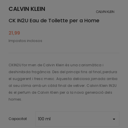
CALVIN KLEIN
CK IN2U Eau de Toilette per a Home
21,99
Impostos inclosos
CKIN2U for men de Calvin Klein és una carismàtica i
deshinibida fragància. Des del principi fins al final, perdura
el suggerent i fresc mesc. Aquesta deliciosa jornada arriba
al seu clima amb un càlid final de vetiver. Calvin Klein IN2U
és el perfum de Calvin Klein per a la nova generació dels
homes.
Capacitat