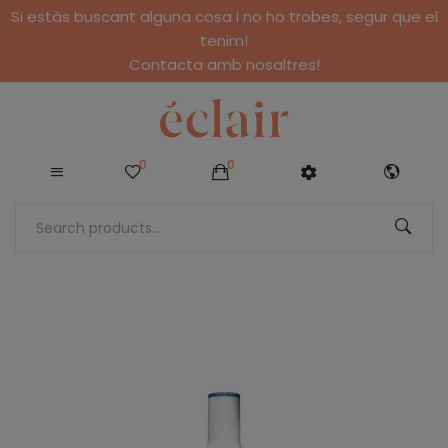
Si estàs buscant alguna cosa i no ho trobes, segur que el
tenim!
Contacta amb nosaltres!
0
0