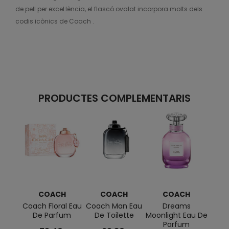
de pell per excel·lència, el flascó ovalat incorpora molts dels
codis icònics de Coach .
PRODUCTES COMPLEMENTARIS
COACH
COACH
COACH
Coach Floral Eau
Coach Man Eau
Dreams
Lov
De Parfum
De Toilette
Moonlight Eau De
Parfum