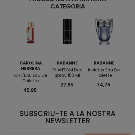
CATEGORIA
CAROLINA
RABANNE
RABANNE
HERRERA
PHANTOM Deo
Invictus Eau De
L'
CH L'EAU Eau De
Spray 150 Ml
Toilette
Parf
Toilette
Parf
27,65
74,75
45,95
SUBSCRIU-TE A LA NOSTRA
NEWSLETTER