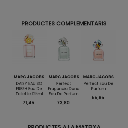
PRODUCTES COMPLEMENTARIS
MARC JACOBS
MARC JACOBS
MARC JACOBS
MAR
DAISY EAU SO
Perfect
Perfect Eau De
PERF
FRESH Eau De
Fragància Dona
Parfum
MAR
Toilette 125ml
Eau De Parfum
Eau 
55,95
71,45
73,80
PRODUCTES A LA MATEIXA