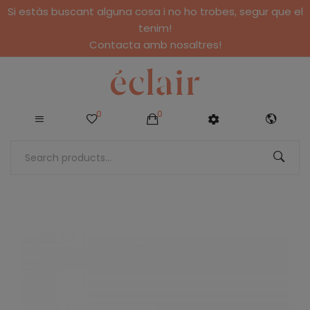
Si estàs buscant alguna cosa i no ho trobes, segur que el
tenim!
Contacta amb nosaltres!
0
0