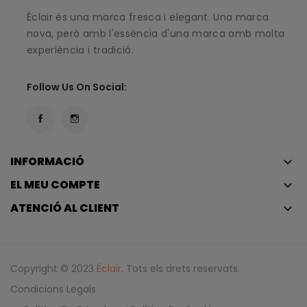
Éclair és una marca fresca i elegant. Una marca
nova, però amb l'essència d'una marca amb molta
experiència i tradició.
Follow Us On Social:
INFORMACIÓ
keyboard_arrow_down
EL MEU COMPTE
keyboard_arrow_down
ATENCIÓ AL CLIENT
keyboard_arrow_down
Copyright © 2023
Éclair
. Tots els drets reservats.
Condicions Legals