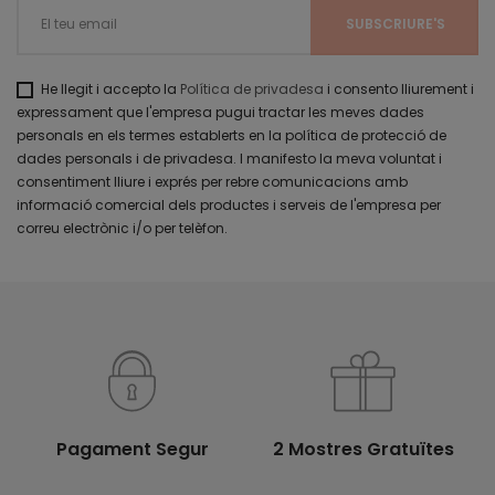
He llegit i accepto la
Política de privadesa
i consento lliurement i
expressament que l'empresa pugui tractar les meves dades
personals en els termes establerts en la política de protecció de
dades personals i de privadesa. I manifesto la meva voluntat i
consentiment lliure i exprés per rebre comunicacions amb
informació comercial dels productes i serveis de l'empresa per
correu electrònic i/o per telèfon.
Pagament Segur
2 Mostres Gratuïtes