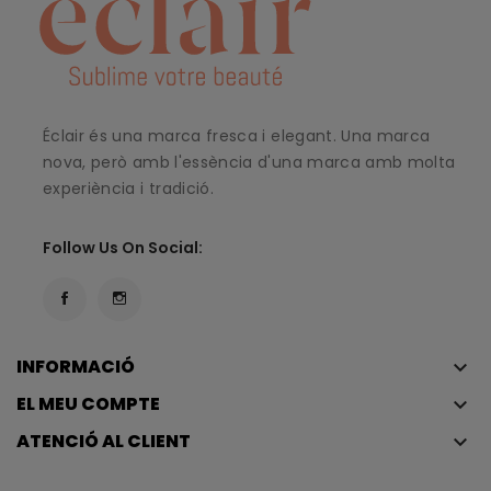
Éclair és una marca fresca i elegant. Una marca
nova, però amb l'essència d'una marca amb molta
experiència i tradició.
Follow Us On Social:
INFORMACIÓ
keyboard_arrow_down
EL MEU COMPTE
keyboard_arrow_down
ATENCIÓ AL CLIENT
keyboard_arrow_down