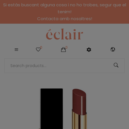
Si estàs buscant alguna cosa i no ho trobes, segur que el
tenim!
Contacta amb nosaltres!
0
0