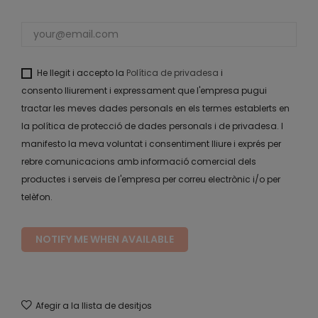
He llegit i accepto la
Política de privadesa
i
consento lliurement i expressament que l'empresa pugui
tractar les meves dades personals en els termes establerts en
la política de protecció de dades personals i de privadesa. I
manifesto la meva voluntat i consentiment lliure i exprés per
rebre comunicacions amb informació comercial dels
productes i serveis de l'empresa per correu electrònic i/o per
telèfon.
NOTIFY ME WHEN AVAILABLE
Afegir a la llista de desitjos