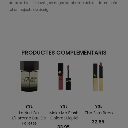
durada. I el seu envàs, en negre lacat amb detalls daurats, és
tot un objecte de desig.
PRODUCTES COMPLEMENTARIS
YSL
YSL
YSL
La Nuit De
Make Me Blush
The Slim Reno
Homm
L'Homme Eau De
Coloret Líquid
Ml
32,65
Toilette
33,95