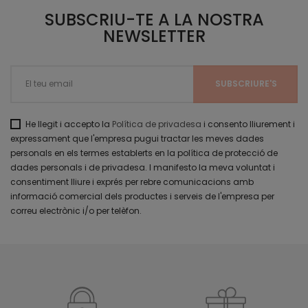
SUBSCRIU-TE A LA NOSTRA
NEWSLETTER
He llegit i accepto la
Política de privadesa
i consento lliurement i
expressament que l'empresa pugui tractar les meves dades
personals en els termes establerts en la política de protecció de
dades personals i de privadesa. I manifesto la meva voluntat i
consentiment lliure i exprés per rebre comunicacions amb
informació comercial dels productes i serveis de l'empresa per
correu electrònic i/o per telèfon.