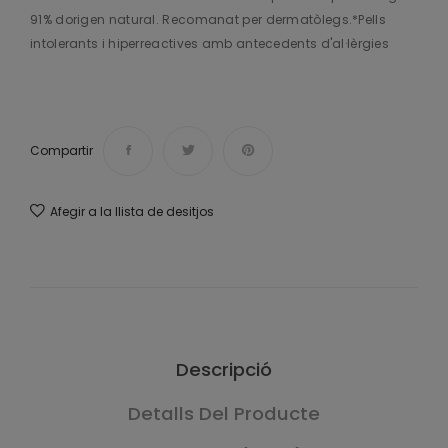
91% dorigen natural. Recomanat per dermatòlegs.*Pells
intolerants i hiperreactives amb antecedents d'al·lèrgies
Compartir
Afegir a la llista de desitjos
Descripció
Detalls Del Producte