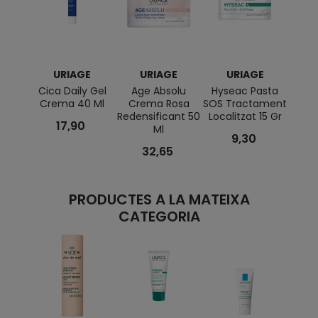
URIAGE
URIAGE
URIAGE
Cica Daily Gel
Age Absolu
Hyseac Pasta
T
Crema 40 Ml
Crema Rosa
SOS Tractament
Conto
Redensificant 50
Localitzat 15 Gr
17,90
Ml
9,30
32,65
PRODUCTES A LA MATEIXA
CATEGORIA