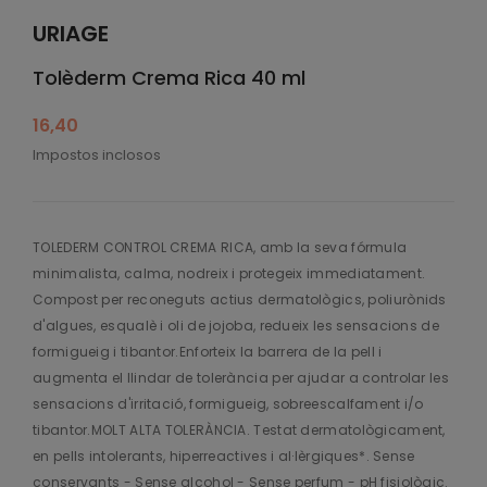
URIAGE
Tolèderm Crema Rica 40 ml
16,40
Impostos inclosos
TOLEDERM CONTROL CREMA RICA, amb la seva fórmula
minimalista, calma, nodreix i protegeix immediatament.
Compost per reconeguts actius dermatològics, poliurònids
d'algues, esqualè i oli de jojoba, redueix les sensacions de
formigueig i tibantor.Enforteix la barrera de la pell i
augmenta el llindar de tolerància per ajudar a controlar les
sensacions d'irritació, formigueig, sobreescalfament i/o
tibantor.MOLT ALTA TOLERÀNCIA. Testat dermatològicament,
en pells intolerants, hiperreactives i al·lèrgiques*. Sense
conservants - Sense alcohol - Sense perfum - pH fisiològic.