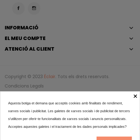
INFORMACIÓ
keyboard_arrow_down
EL MEU COMPTE
keyboard_arrow_down
ATENCIÓ AL CLIENT
keyboard_arrow_down
Copyright © 2023
Éclair
. Tots els drets reservats.
Condicions Legals
×
Política De Privadesa I Política De Cookies
Aquesta botiga et demana que acceptis cookies amb finalitats de rendiment,
Iniciar Sessió
xarxes socials i publicitat. Les galetes de xarxes socials i de publicitat de tercers
s'utilitzen per oferir-te funcionalitats de xarxes socials i anuncis personalitzats.
Tolèderm Crema Rica 40 Ml
Acceptes aquestes galetes i el tractament de les dades personals implicades?
16,40