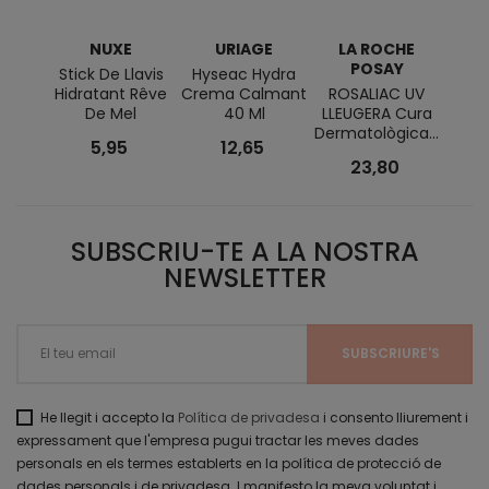
NUXE
URIAGE
LA ROCHE
POSAY
Stick De Llavis
Hyseac Hydra
Hyd
Hidratant Rêve
Crema Calmant
ROSALIAC UV
Ri
De Mel
40 Ml
LLEUGERA Cura
Hidr
Dermatològica...
Co
5,95
12,65
23,80
SUBSCRIU-TE A LA NOSTRA
NEWSLETTER
He llegit i accepto la
Política de privadesa
i consento lliurement i
expressament que l'empresa pugui tractar les meves dades
personals en els termes establerts en la política de protecció de
dades personals i de privadesa. I manifesto la meva voluntat i