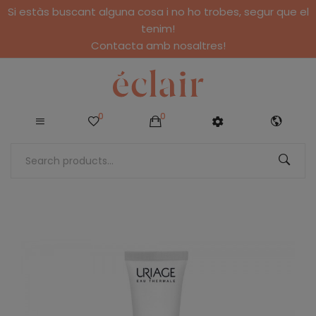
Si estàs buscant alguna cosa i no ho trobes, segur que el
tenim!
Contacta amb nosaltres!
0
0