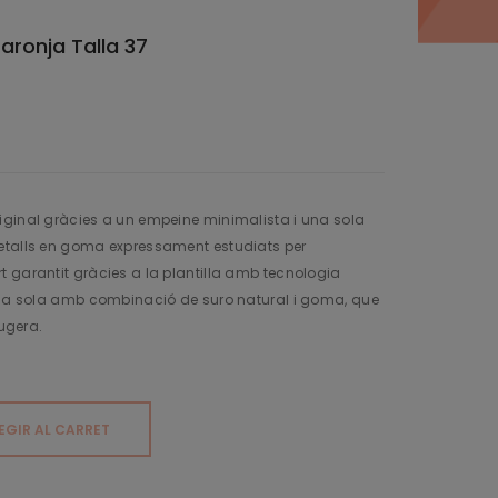
ronja Talla 37
iginal gràcies a un empeine minimalista i una sola
etalls en goma expressament estudiats per
 garantit gràcies a la plantilla amb tecnologia
 una sola amb combinació de suro natural i goma, que
eugera.
EGIR AL CARRET