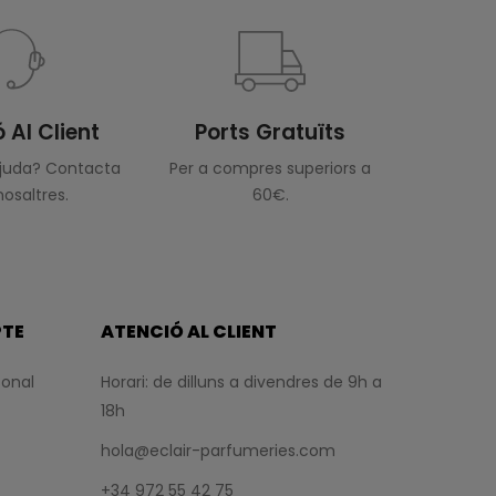
 Al Client
Ports Gratuïts
ajuda? Contacta
Per a compres superiors a
osaltres.
60€.
PTE
ATENCIÓ AL CLIENT
sonal
Horari: de dilluns a divendres de 9h a
18h
hola@eclair-parfumeries.com
+34 972 55 42 75