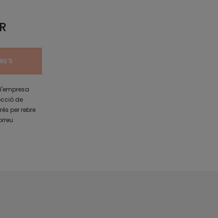
R
 l'empresa
ecció de
rés per rebre
orreu