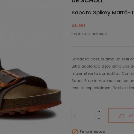
DR.SCHOLL
Sabata Spikey Marró-Ta
45,90
Impostos inclosos
Sandàlia casual amb un estil or
ultra acolorida a joc amb uns d
maximitzar la comoditat. Confort
Scholl Bioprint®, consistent en
resulta especialment flexible i ll
AF

Fora d'estoc