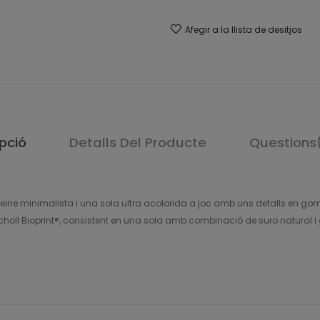
Afegir a la llista de desitjos
pció
Detalls Del Producte
Questions
eine minimalista i una sola ultra acolorida a joc amb uns detalls en g
choll Bioprint®, consistent en una sola amb combinació de suro natural i g