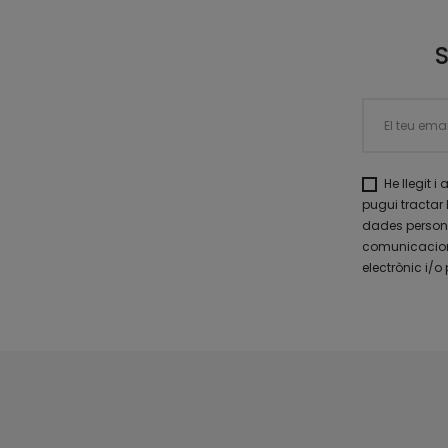
He llegit i
pugui tractar 
dades personal
comunicacions
electrònic i/o 