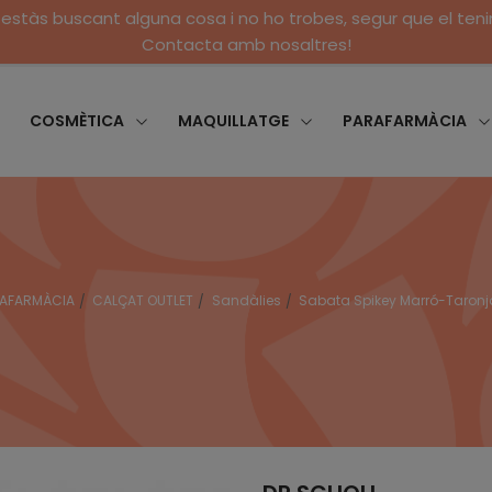
 estàs buscant alguna cosa i no ho trobes, segur que el ten
Contacta amb nosaltres!
COSMÈTICA
MAQUILLATGE
PARAFARMÀCIA
AFARMÀCIA
CALÇAT OUTLET
Sandàlies
Sabata Spikey Marró-Taronja