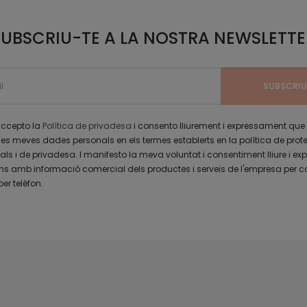
SUBSCRIU-TE A LA NOSTRA NEWSLETTE
 accepto la
Política de privadesa
i consento lliurement i expressament que
les meves dades personals en els termes establerts en la política de prot
s i de privadesa. I manifesto la meva voluntat i consentiment lliure i exp
 amb informació comercial dels productes i serveis de l'empresa per c
per telèfon.