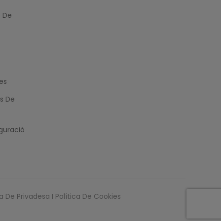
t De
es
es De
guració
ca De Privadesa I Política De Cookies
AFEGIR AL CARRET