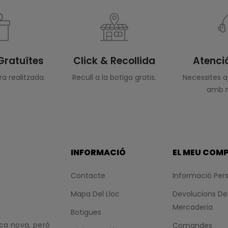
Gratuïtes
Click & Recollida
Atenció
a realitzada.
Recull a la botiga gratis.
Necessites 
amb n
INFORMACIÓ
EL MEU COM
Contacte
Informació Per
Mapa Del Lloc
Devolucions De
Mercaderia
Botigues
rca nova, però
Comandes