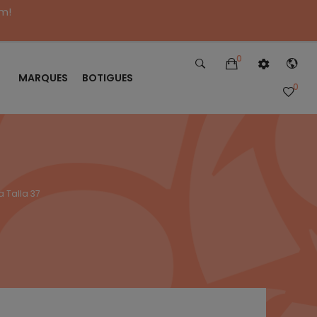
im!
0
MARQUES
BOTIGUES
0
 Talla 37