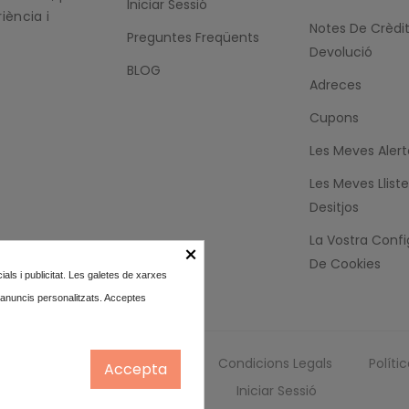
Iniciar Sessió
ència i
Notes De Crèdi
Preguntes Freqüents
Devolució
BLOG
Adreces
Cupons
Les Meves Alert
Les Meves Llist
Desitjos
La Vostra Confi
×
De Cookies
ls i publicitat. Les galetes de xarxes
s i anuncis personalitzats. Acceptes
Condicions Legals
Políti
Accepta
Iniciar Sessió