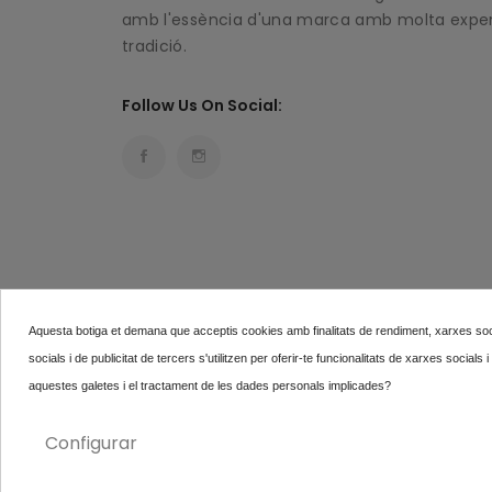
amb l'essència d'una marca amb molta experi
tradició.
Follow Us On Social:
Aquesta botiga et demana que acceptis cookies amb finalitats de rendiment, xarxes socia
socials i de publicitat de tercers s'utilitzen per oferir-te funcionalitats de xarxes social
aquestes galetes i el tractament de les dades personals implicades?
Sabata Spikey Marró-
Copyright © 2023
Éclair
. Tots els drets reservats.
Configurar
Taronja...
45,90