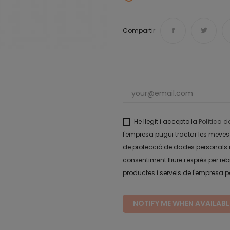
Compartir
He llegit i accepto la
Política 
l'empresa pugui tractar les meves 
de protecció de dades personals i
consentiment lliure i exprés per
productes i serveis de l'empresa per
NOTIFY ME WHEN AVAILABL