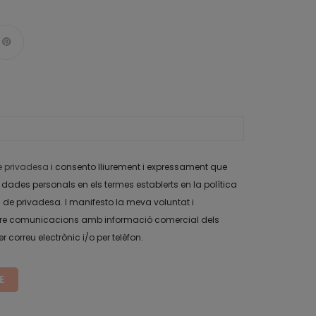
de privadesa
i consento lliurement i expressament que
dades personals en els termes establerts en la política
 de privadesa. I manifesto la meva voluntat i
 rebre comunicacions amb informació comercial dels
 correu electrònic i/o per telèfon.
E