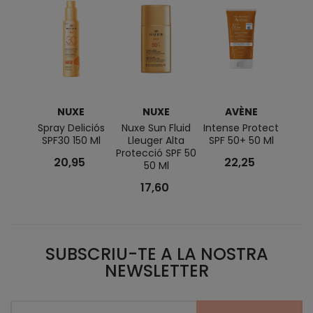
NUXE
NUXE
AVÈNE
K
Spray Deliciós
Nuxe Sun Fluid
Intense Protect
SPF30 150 Ml
Lleuger Alta
SPF 50+ 50 Ml
Sub
Protecció SPF 50
Aft
20,95
22,25
50 Ml
T
M
17,60
SUBSCRIU-TE A LA NOSTRA
NEWSLETTER