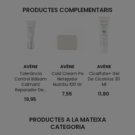
PRODUCTES COMPLEMENTARIS
AVÈNE
AVÈNE
AVÈNE
Tolerància
Cold Cream Pa
Cicalfate+ Gel
Desm
Control Bàlsam
Netejador
De Cicatrius 30
Suau D
Calmant
Nutritiu 100 Gr
Ml
Reparador De...
7,55
11,80
19,95
PRODUCTES A LA MATEIXA
CATEGORIA