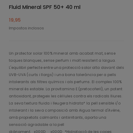
Fluid Mineral SPF 50+ 40 ml
19,95
Impostos inclosos
Un protector solar 100% mineral amb acabat mat, sense
taques blanques, sense perfum i molt resistent a laigua.
L'equilibri perfecte entre una protecció solar alta davant dels
UVB-UVA (curts i llargs) i una bona tolerància per a pells
intolerants als filtres químics i als perfums. El complex 100%
mineral és estable. La provitamina E (pretocoferil), un potent
antioxidant, protegeix les cèl·lules contra els radicals lliures.
La seva textura fluida i lleugera hidrata* la pell sensible i/o
intolerant i la seva composició amb Aigua termal d'Avène,
amb propietats calmants i antiirritants, aporta una
sensació agradable a la pell
diàriament._x000D__x000D_*Hidratació de les capes