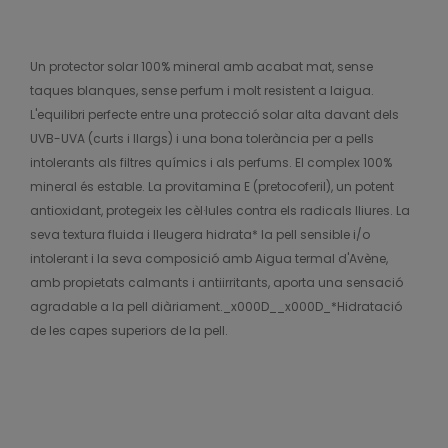
Un protector solar 100% mineral amb acabat mat, sense
taques blanques, sense perfum i molt resistent a laigua.
L'equilibri perfecte entre una protecció solar alta davant dels
UVB-UVA (curts i llargs) i una bona tolerància per a pells
intolerants als filtres químics i als perfums. El complex 100%
mineral és estable. La provitamina E (pretocoferil), un potent
antioxidant, protegeix les cèl·lules contra els radicals lliures. La
seva textura fluida i lleugera hidrata* la pell sensible i/o
intolerant i la seva composició amb Aigua termal d'Avène,
amb propietats calmants i antiirritants, aporta una sensació
agradable a la pell diàriament._x000D__x000D_*Hidratació
de les capes superiors de la pell.