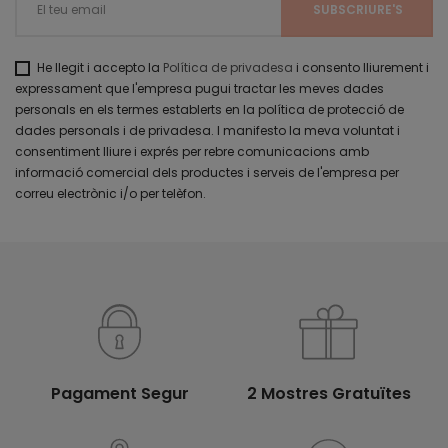
He llegit i accepto la
Política de privadesa
i consento lliurement i
expressament que l'empresa pugui tractar les meves dades
personals en els termes establerts en la política de protecció de
dades personals i de privadesa. I manifesto la meva voluntat i
consentiment lliure i exprés per rebre comunicacions amb
informació comercial dels productes i serveis de l'empresa per
correu electrònic i/o per telèfon.
Pagament Segur
2 Mostres Gratuïtes