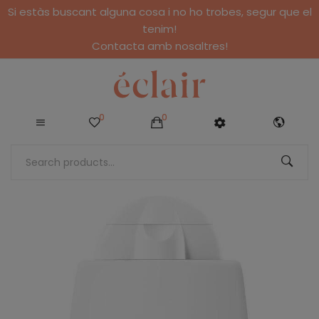
Si estàs buscant alguna cosa i no ho trobes, segur que el
tenim!
Contacta amb nosaltres!
0
0