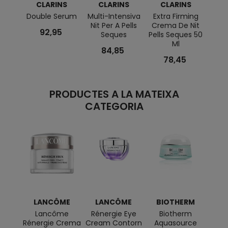
CLARINS
CLARINS
CLARINS
C
Double Serum
Multi-Intensiva
Extra Firming
My
Nit Per A Pells
Crema De Nit
92,95
Seques
Pells Seques 50
Re
Ml
Hidr
84,85
78,45
PRODUCTES A LA MATEIXA
CATEGORIA
LANCÔME
LANCÔME
BIOTHERM
Lancôme
Rénergie Eye
Biotherm
Extre
Rénergie Crema
Cream Contorn
Aquasource
Eye 