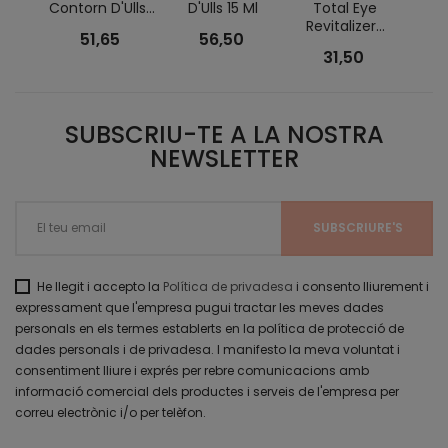
Contorn D'Ulls...
D'Ulls 15 Ml
Total Eye
Revitalizer...
51,65
56,50
31,50
SUBSCRIU-TE A LA NOSTRA
NEWSLETTER
He llegit i accepto la
Política de privadesa
i consento lliurement i
expressament que l'empresa pugui tractar les meves dades
personals en els termes establerts en la política de protecció de
dades personals i de privadesa. I manifesto la meva voluntat i
consentiment lliure i exprés per rebre comunicacions amb
informació comercial dels productes i serveis de l'empresa per
correu electrònic i/o per telèfon.