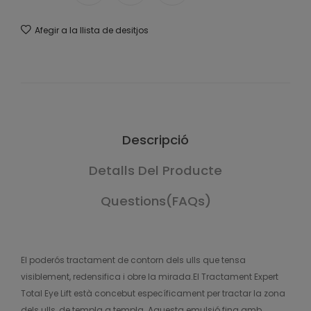
Afegir a la llista de desitjos
Descripció
Detalls Del Producte
Questions(FAQs)
El poderós tractament de contorn dels ulls que tensa
visiblement, redensifica i obre la mirada.El Tractament Expert
Total Eye Lift està concebut específicament per tractar la zona
dels ulls, de templa a templa. Aquesta emulsió fina amb