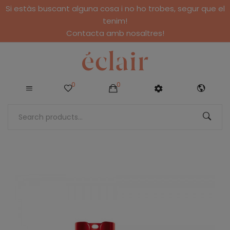
Si estàs buscant alguna cosa i no ho trobes, segur que el
tenim!
Contacta amb nosaltres!
0
0