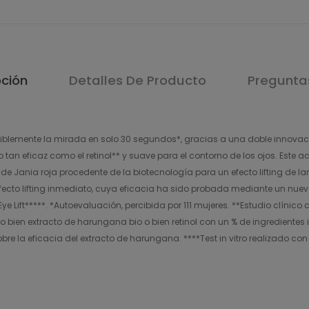
pción
Detalles De Producto
Pregunta
visiblemente la mirada en solo 30 segundos*, gracias a una doble innovaci
an eficaz como el retinol** y suave para el contorno de los ojos. Este a
de Jania roja procedente de la biotecnología para un efecto lifting de 
fecto lifting inmediato, cuya eficacia ha sido probada mediante un nuevo
 Eye Lift*****. *Autoevaluación, percibida por 111 mujeres. **Estudio clínic
bien extracto de harungana bio o bien retinol con un % de ingredientes 
bre la eficacia del extracto de harungana. ****Test in vitro realizado c