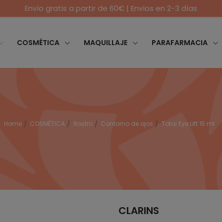
Envío gratis a partir de 60€ | Envíos en 2-3 días
COSMÉTICA
MAQUILLAJE
PARAFARMACIA
Home
COSMÉTICA
Rostro
Contorno de ojos
Total Eye Lift 15 ml
CLARINS