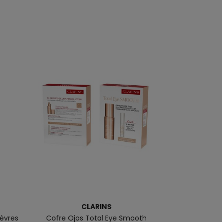
CLARINS
Lèvres
Cofre Ojos Total Eye Smooth
Extra Firming C