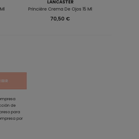
LANCASTER
 Ml
Princière Crema De Ojos 15 Ml
Extreme Firm
70,50 €
 empresa
ección de
xpreso para
 empresa por