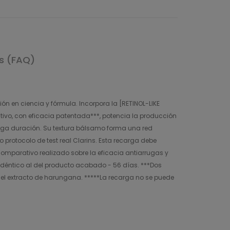
s (FAQ)
ón en ciencia y fórmula. Incorpora la [RETINOL-LIKE
ctivo, con eficacia patentada***, potencia la producción
larga duración. Su textura bálsamo forma una red
 protocolo de test real Clarins. Esta recarga debe
o comparativo realizado sobre la eficacia antiarrugas y
idéntico al del producto acabado - 56 días. ***Dos
on el extracto de harungana. *****La recarga no se puede