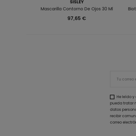
SISLEY
Mascarilla Contorno De Ojos 30 Ml
Bio
97,65 €
He leído y
pueda tratar 
datos persona
recibir comun
correo electró