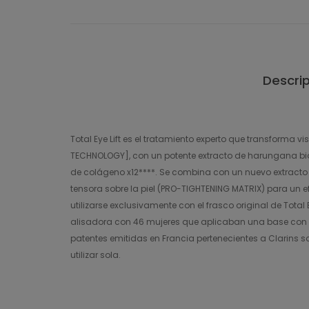
Descri
Total Eye Lift es el tratamiento experto que transforma 
TECHNOLOGY], con un potente extracto de harungana bio t
de colágeno x12****. Se combina con un nuevo extracto 
tensora sobre la piel (PRO-TIGHTENING MATRIX) para un e
utilizarse exclusivamente con el frasco original de Total
alisadora con 46 mujeres que aplicaban una base con o 
patentes emitidas en Francia pertenecientes a Clarins so
utilizar sola.