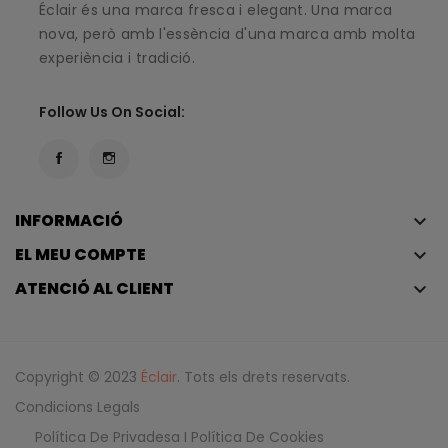
Éclair és una marca fresca i elegant. Una marca
nova, però amb l'essència d'una marca amb molta
experiència i tradició.
Follow Us On Social:
INFORMACIÓ
keyboard_arrow_down
EL MEU COMPTE
keyboard_arrow_down
ATENCIÓ AL CLIENT
keyboard_arrow_down
Copyright © 2023
Éclair
. Tots els drets reservats.
Condicions Legals
Política De Privadesa I Política De Cookies