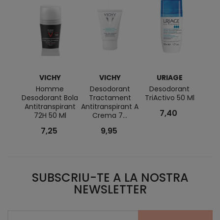
VICHY
VICHY
URIAGE
BI
Homme
Desodorant
Desodorant
Atod
Desodorant Bola
Tractament
TriActivo 50 Ml
Antitranspirant
Antitranspirant A
7,40
72H 50 Ml
Crema 7...
7,25
9,95
SUBSCRIU-TE A LA NOSTRA
NEWSLETTER