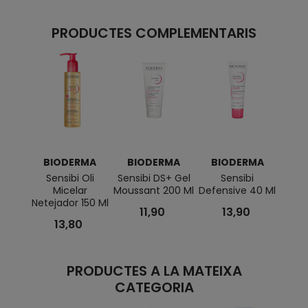
PRODUCTES COMPLEMENTARIS
BIODERMA
BIODERMA
BIODERMA
BI
Sensibi Oli
Sensibi DS+ Gel
Sensibi
ABC
Micelar
Moussant 200 Ml
Defensive 40 Ml
Mous
Netejador 150 Ml
11,90
13,90
13,80
PRODUCTES A LA MATEIXA
CATEGORIA