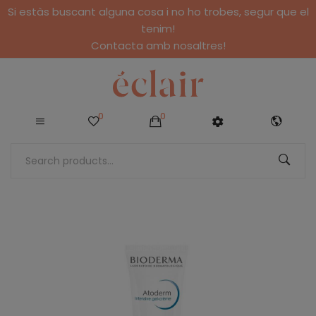
Si estàs buscant alguna cosa i no ho trobes, segur que el
tenim!
Contacta amb nosaltres!
0
0