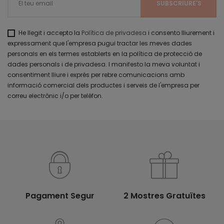
He llegit i accepto la
Política de privadesa
i consento lliurement i
expressament que l'empresa pugui tractar les meves dades
personals en els termes establerts en la política de protecció de
dades personals i de privadesa. I manifesto la meva voluntat i
consentiment lliure i exprés per rebre comunicacions amb
informació comercial dels productes i serveis de l'empresa per
correu electrònic i/o per telèfon.
Pagament Segur
2 Mostres Gratuïtes