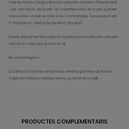
més lluminosa (Argila Blanca i extracte de fulles d'Alquimilla)
• Les vermellors de la pell i les imperfeccions de la pell queden
atenuades. La pell és més suau i confortable. (associació de
D-Panthénol i d'extracte de Mirra i Encens)
Es pot utilitzar també sobre la imperfecció localitzada deixant
actuar la màscara durant la nit.
No comodogènic.
La utilització diària combinada amb la gamma de Résins
Tropicals millora notablement la qualitat de la pell.
PRODUCTES COMPLEMENTARIS