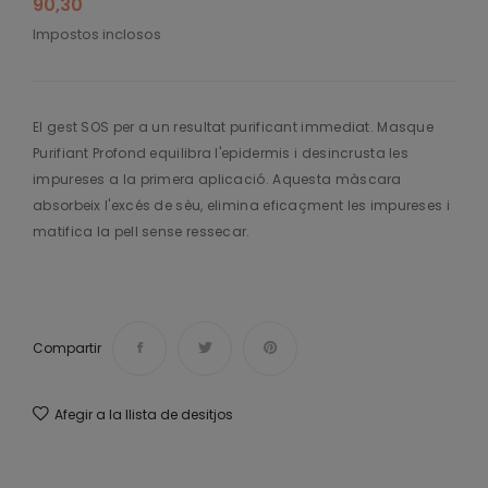
90,30
Impostos inclosos
El gest SOS per a un resultat purificant immediat. Masque
Purifiant Profond equilibra l'epidermis i desincrusta les
impureses a la primera aplicació. Aquesta màscara
absorbeix l'excés de sèu, elimina eficaçment les impureses i
matifica la pell sense ressecar.
Compartir
Afegir a la llista de desitjos