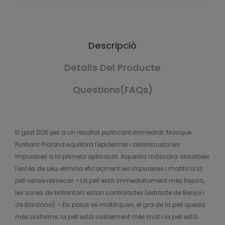
Descripció
Detalls Del Producte
Questions(FAQs)
El gest SOS per a un resultat purificant immediat. Masque
Purifiant Profond equilibra l'epidermis i desincrusta les
impureses a la primera aplicació. Aquesta màscara absorbeix
l'excés de sèu, elimina eficaçment les impureses i matifica la
pell sense ressecar. • La pell està immediatament més fresca,
les zones de brillantors estan controlades (extracte de Benjoi i
de Bardana). • Els porus es matifiquen, el gra de la pell queda
més uniforme, la pell està visiblement més mat i la pell està