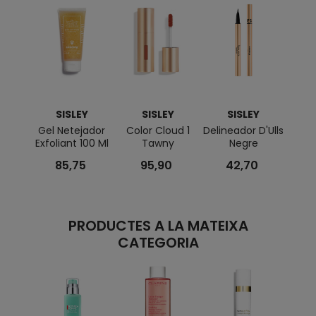
SISLEY
SISLEY
SISLEY
Gel Netejador
Color Cloud 1
Delineador D'Ulls
Phy
Exfoliant 100 Ml
Tawny
Negre
85,75
95,90
42,70
PRODUCTES A LA MATEIXA
CATEGORIA