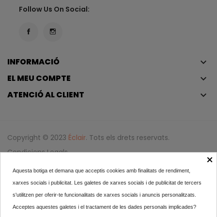
Follow Us On Social:
INFORMACIÓ
keyboard_arrow_down
EL MEU COMPTE
keyboard_arrow_down
ATENCIÓ AL CLIENT
keyboard_arrow_down
Copyright © 2023
Éclair
. Tots els drets reservats.
Condicions Legals
×
Política De Privadesa I Política De Cookies
Aquesta botiga et demana que acceptis cookies amb finalitats de rendiment,
Iniciar Sessió
xarxes socials i publicitat. Les galetes de xarxes socials i de publicitat de tercers
s'utilitzen per oferir-te funcionalitats de xarxes socials i anuncis personalitzats.
Acceptes aquestes galetes i el tractament de les dades personals implicades?
Mascareta Purificant...