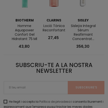
BIOTHERM
CLARINS
SISLEY
L
Homme
Loció Tònica
Sisleÿa Integral
L
Aquapower
Reconfortant
Sèrum
Réne
Confort Gel
Reafirmant
Lif
27,45
Hidratant 75 Ml
Concentrat...
43,80
356,30
SUBSCRIU-TE A LA NOSTRA
NEWSLETTER
He llegit i accepto la
Política de privadesa
i consento lliurement i
expressament que l'empresa pugui tractar les meves dades