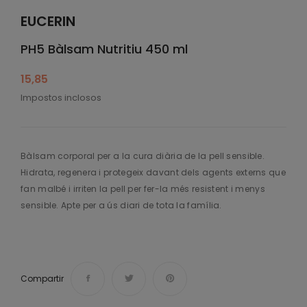
EUCERIN
PH5 Bàlsam Nutritiu 450 ml
15,85
Impostos inclosos
Bàlsam corporal per a la cura diària de la pell sensible.
Hidrata, regenera i protegeix davant dels agents externs que
fan malbé i irriten la pell per fer-la més resistent i menys
sensible. Apte per a ús diari de tota la família.
Compartir