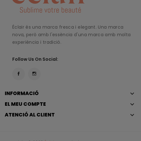
Éclair és una marca fresca i elegant. Una marca
nova, però amb l'essència d'una marca amb molta
experiència i tradició.
Follow Us On Social:
INFORMACIÓ
keyboard_arrow_down
EL MEU COMPTE
keyboard_arrow_down
ATENCIÓ AL CLIENT
keyboard_arrow_down