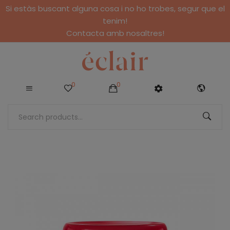
Si estàs buscant alguna cosa i no ho trobes, segur que el
tenim!
Contacta amb nosaltres!
0
0