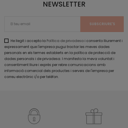
NEWSLETTER
He llegit i accepto la
Política de privadesa
i consento lliurement i
expressament que l'empresa pugui tractar les meves dades
personals en els termes establerts en la política de protecció de
dades personals i de privadesa. I manifesto la meva voluntat i
consentiment lliure i exprés per rebre comunicacions amb
informació comercial dels productes i serveis de l'empresa per
correu electrònic i/o per telèfon.