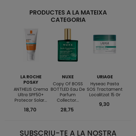
PRODUCTES A LA MATEIXA
CATEGORIA
LA ROCHE
NUXE
URIAGE
POSAY
Copy Of BOSS
Hyseac Pasta
Fluid
ANTHELIS Crema
BOTTLED Eau De
SOS Tractament
Hid
Ultra SPF50+
Parfum
Localitzat 15 Gr
Crèm
Protecor Solar...
Collector...
9,30
18,70
28,75
SUBSCRIU-TE A LA NOSTRA