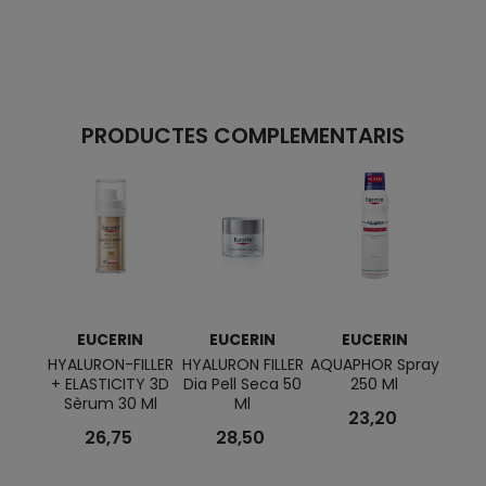
PRODUCTES COMPLEMENTARIS
EUCERIN
EUCERIN
EUCERIN
E
HYALURON-FILLER
HYALURON FILLER
AQUAPHOR Spray
ATO
+ ELASTICITY 3D
Dia Pell Seca 50
250 Ml
Crem
Sèrum 30 Ml
Ml
23,20
26,75
28,50