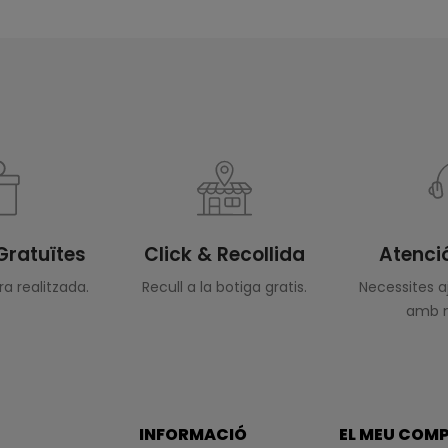
Gratuïtes
Click & Recollida
Atenció
a realitzada.
Recull a la botiga gratis.
Necessites 
amb n
INFORMACIÓ
EL MEU COM