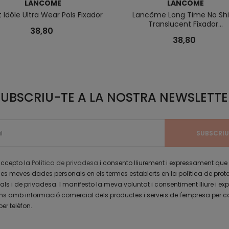
LANCÔME
LANCÔME
t Idôle Ultra Wear Pols Fixador
Lancôme Long Time No Sh
Translucent Fixador...
38,80
38,80
SUBSCRIU-TE A LA NOSTRA NEWSLETTE
 accepto la
Política de privadesa
i consento lliurement i expressament que
les meves dades personals en els termes establerts en la política de prot
s i de privadesa. I manifesto la meva voluntat i consentiment lliure i exp
 amb informació comercial dels productes i serveis de l'empresa per c
per telèfon.