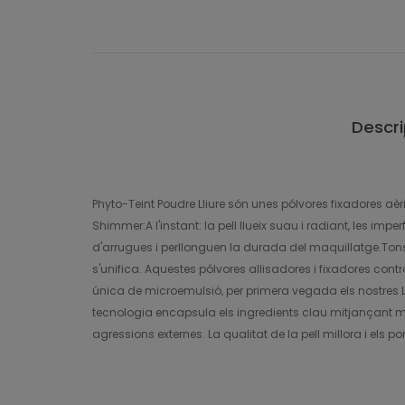
Descri
Phyto-Teint Poudre Lliure són unes pólvores fixadores aèrie
Shimmer:A l'instant: la pell llueix suau i radiant, les impe
d'arrugues i perllonguen la durada del maquillatge.Tons 2. T
s'unifica. Aquestes pólvores allisadores i fixadores cont
única de microemulsió, per primera vegada els nostres 
tecnologia encapsula els ingredients clau mitjançant micr
agressions externes. La qualitat de la pell millora i els p