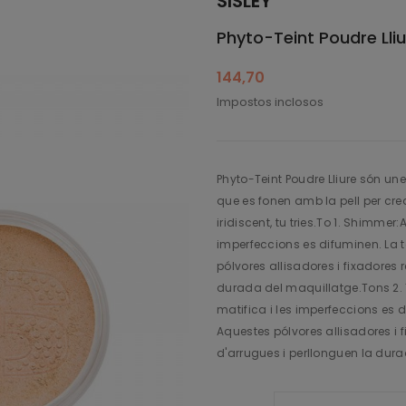
SISLEY
Phyto-Teint Poudre Lliu
144,70
Impostos inclosos
Phyto-Teint Poudre Lliure són une
que es fonen amb la pell per cre
iridiscent, tu tries.To 1. Shimmer:A 
imperfeccions es difuminen. La tex
pólvores allisadores i fixadores 
durada del maquillatge.Tons 2. Tra
matifica i les imperfeccions es dif
Aquestes pólvores allisadores i fi
d'arrugues i perllonguen la dur