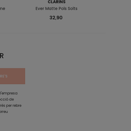
CLARINS
ine
Ever Matte Pols Solts
Phyto-P
32,90
R
 l'empresa
ecció de
rés per rebre
orreu