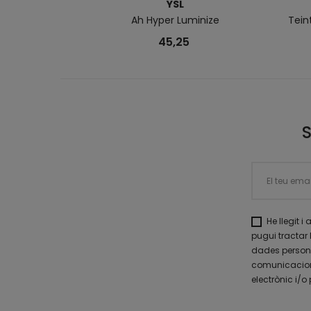
YSL
Ah Hyper Luminize
Tein
45,25
He llegit i
pugui tractar 
dades personal
comunicacions
electrònic i/o 