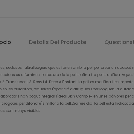
pció
Detalls Del Producte
Questions
s, sedosos i ultralleugers que es fonen amb la pell per crear un acabat natur
rfeccions es difuminen. La textura de la pell s'afina i la pell s'unifica. Aque
ranslucent, 3. Rosy i 4. Deep:A l'instant: la pell es matifica i les imperfec
rolen les brillantors, redueixen l'aparició d'arrugues i perllonguen la du
Laboratoris han pogut integrar l'Ideal Skin Complex en unes pólvores pe
ogotes per difondre'ls millor a la pell.Dia rere dia: la pell està hidratad
orus són menys visibles.