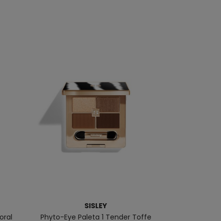
SISLEY
oral
Phyto-Eye Paleta 1 Tender Toffe
Color 