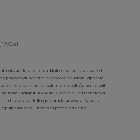
(FAQs)
al que dura tot el dia. Mati o iridiscent, tu tries.To 1.
stes pólvores allisadores i fixadores redueixen l'aparició
cions es difuminen. La textura de la pell s'afina i la pell
rada del maquillatge.INNOVACIÓ: Gràcies a una tecnologia
r a una hidratació de llarga durada provada. Aquesta
a, repulpada, més lluminosa i protegida de les