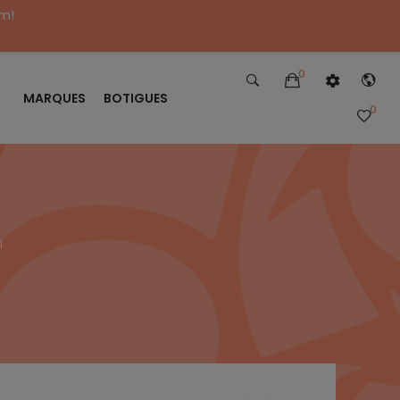
im!
0
MARQUES
BOTIGUES
0
1