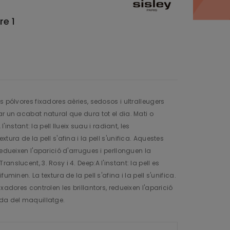
re 1
s pólvores fixadores aèries, sedosos i ultralleugers
ar un acabat natural que dura tot el dia. Mati o
l'instant: la pell llueix suau i radiant, les
tura de la pell s'afina i la pell s'unifica. Aquestes
redueixen l'aparició d'arrugues i perllonguen la
nslucent, 3. Rosy i 4. Deep:A l'instant: la pell es
uminen. La textura de la pell s'afina i la pell s'unifica.
xadores controlen les brillantors, redueixen l'aparició
ada del maquillatge.