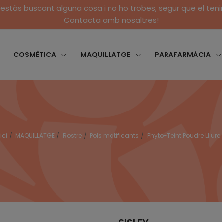
 estàs buscant alguna cosa i no ho trobes, segur que el ten
Contacta amb nosaltres!
COSMÈTICA
MAQUILLATGE
PARAFARMÀCIA
ici
MAQUILLATGE
Rostre
Pols matificants
Phyto-Teint Poudre Lliure 