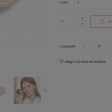
Color
AF
Compartir
Afegir a la llista de desitjos