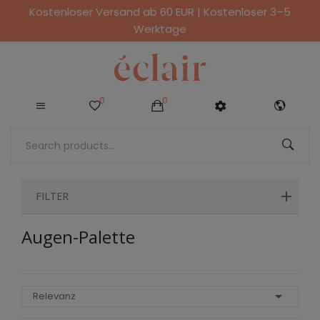
Kostenloser Versand ab 60 EUR | Kostenloser 3–5
Werktage
0
0
FILTER
Augen-Palette

Relevanz