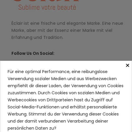
Éclair ist eine frische und elegante Marke. Eine neue
Marke, aber mit der Essenz einer Marke mit viel
Erfahrung und Tradition.
Follow Us On Social:
×
Für eine optimal Performance, eine reibungslose
Verwendung sozialer Medien und aus Werbezwecken
INFORMATIONEN
keyboard_arrow_down
empfiehlt dir dieser Laden, der Verwendung von Cookies
zuzustimmen. Durch Cookies von sozialen Medien und
MEIN KONTO
keyboard_arrow_down
Werbecookies von Drittparteien hast du Zugriff auf
KUNDENBETREUUNG
keyboard_arrow_down
Social-Media-Funktionen und erhältst personalisierte
Werbung. Stimmst du der Verwendung dieser Cookies
und der damit verbundenen Verarbeitung deiner
persönlichen Daten zu?
Copyright © 2023
Éclair
. Alle Rechte vorbehalten.