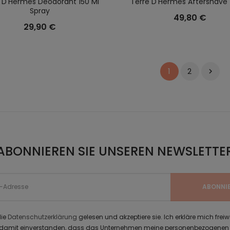
 D'Hermes Deodorant 150 Ml
Terre D'Hermes Aftershave
Spray
49,80 €
29,90 €
2
1

ABONNIEREN SIE UNSEREN NEWSLETTE
die
Datenschutzerklärung
gelesen und akzeptiere sie. Ich erkläre mich freiw
 damit einverstanden, dass das Unternehmen meine personenbezogenen 