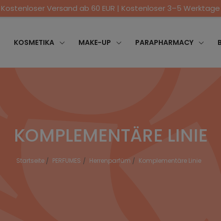
Kostenloser Versand ab 60 EUR | Kostenloser 3–5 Werktage
KOSMETIKA
MAKE-UP
PARAPHARMACY
KOMPLEMENTÄRE LINIE
Startseite
PERFUMES
Herrenparfüm
Komplementäre Linie