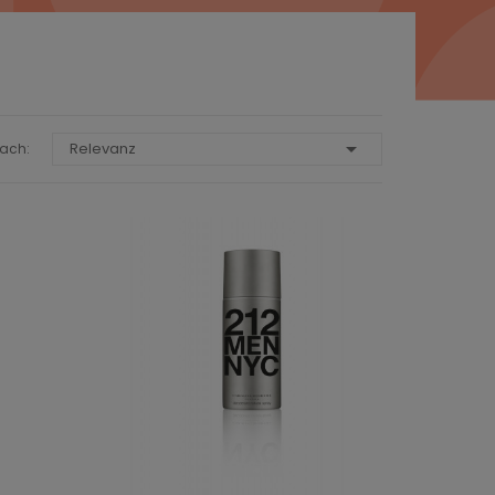

Relevanz
Nach: