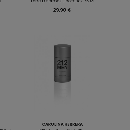
l
Terre D'Hermès Deo-Stick 75 Ml
29,90 €
CAROLINA HERRERA