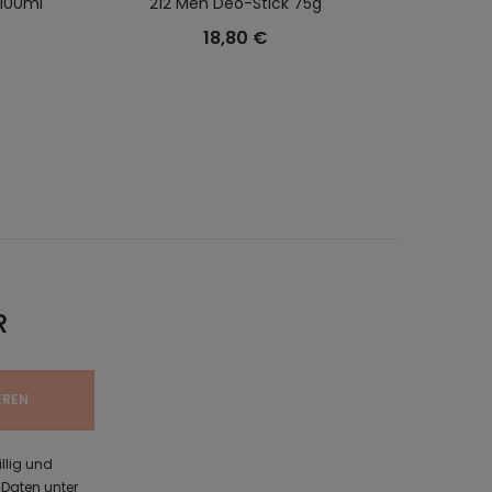
 100ml
212 Men Deo-Stick 75g
18,80 €
R
illig und
Daten unter