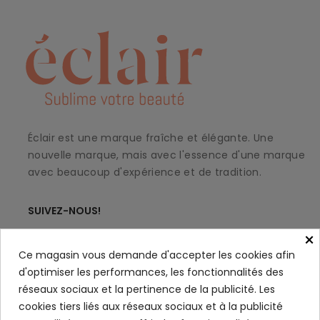
Éclair est une marque fraîche et élégante. Une
nouvelle marque, mais avec l'essence d'une marque
avec beaucoup d'expérience et de tradition.
SUIVEZ-NOUS!
×
Ce magasin vous demande d'accepter les cookies afin
d'optimiser les performances, les fonctionnalités des
À PROPOS
keyboard_arrow_down
réseaux sociaux et la pertinence de la publicité. Les
cookies tiers liés aux réseaux sociaux et à la publicité
MON COMPTE
keyboard_arrow_down