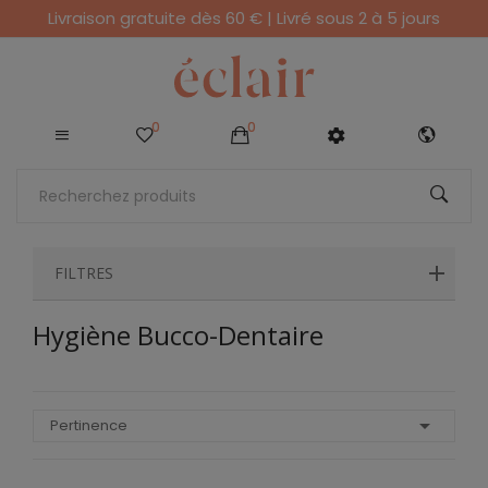
Livraison gratuite dès 60 € | Livré sous 2 à 5 jours
0
0
FILTRES
Hygiène Bucco-Dentaire

Pertinence