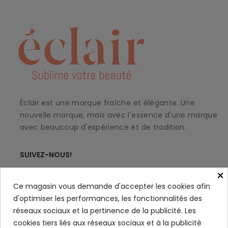
Éclair est une marque fraîche et élégante. Une
nouvelle marque, mais avec l'essence d'une marque
avec beaucoup d'expérience et de tradition.
SUIVEZ-NOUS!
×
Ce magasin vous demande d'accepter les cookies afin
d'optimiser les performances, les fonctionnalités des
À PROPOS
keyboard_arrow_down
réseaux sociaux et la pertinence de la publicité. Les
cookies tiers liés aux réseaux sociaux et à la publicité
MON COMPTE
keyboard_arrow_down