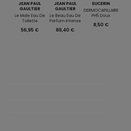
JEAN PAUL
JEAN PAUL
EUCERIN
Z
GAULTIER
GAULTIER
V
DERMOCAPILLAIRE
Le Male Eau De
Le Beau Eau De
PH5 Doux
This 
Toilette
Parfum Intense
T
8,50 €
56,95 €
89,40 €
5