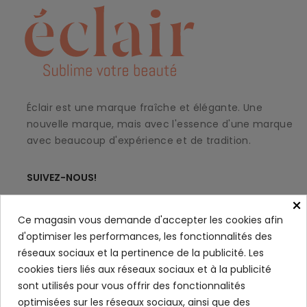
Éclair est une marque fraîche et élégante. Une
nouvelle marque, mais avec l'essence d'une marque
avec beaucoup d'expérience et de tradition.
SUIVEZ-NOUS!
×
Ce magasin vous demande d'accepter les cookies afin
d'optimiser les performances, les fonctionnalités des
À PROPOS
keyboard_arrow_down
réseaux sociaux et la pertinence de la publicité. Les
cookies tiers liés aux réseaux sociaux et à la publicité
MON COMPTE
keyboard_arrow_down
sont utilisés pour vous offrir des fonctionnalités
SERVICE CLIENT
keyboard_arrow_down
optimisées sur les réseaux sociaux, ainsi que des