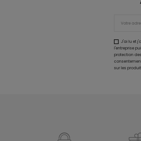
J'ai lu et 
l'entreprise p
protection des
consentement 
sur les produit