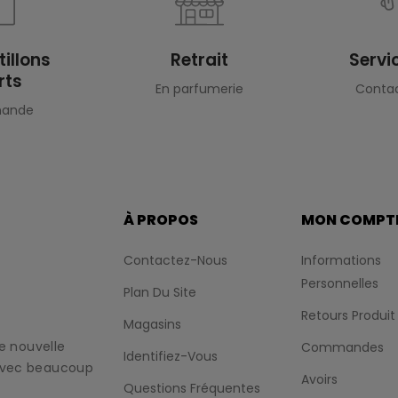
illons
Retrait
Servi
rts
En parfumerie
Conta
mande
À PROPOS
MON COMPT
Contactez-Nous
Informations
Personnelles
Plan Du Site
Retours Produit
Magasins
e nouvelle
Commandes
Identifiez-Vous
avec beaucoup
Avoirs
Questions Fréquentes