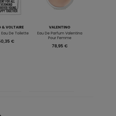
 & VOLTAIRE
VALENTINO
JEAN PAUL 
s Eau De Toilette
Eau De Parfum Valentina
Le Male Eau D
Pour Femme
50,35 €
56,9
78,95 €