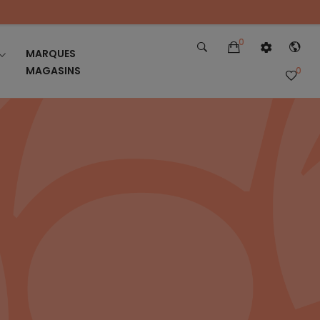
0
MARQUES
MAGASINS
0