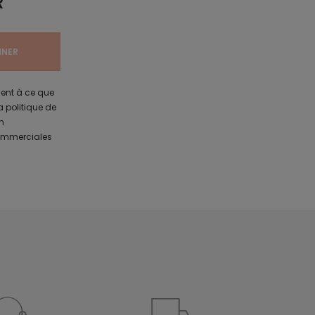
R
ment à ce que
a politique de
n
commerciales