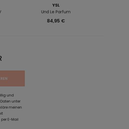
YSL
B
V
Und Le Parfum
Ylang & Fleur
84,95 €
R
illig und
Daten unter
kläre meinen
it
 per E-Mail