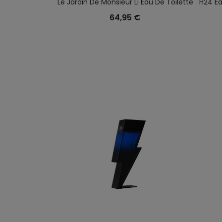
Le Jardin De Monsieur Li Eau De Toilette
H24 Ea
64,95 €