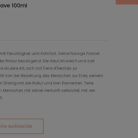
have 100ml
it Feuchtigkeit und Komfort.‎ Seine flüssige Formel
der Rasur beruhigend.‎ Die Haut ist weich und zart
ne andere Art, sich mit Terre d'Hermès zu
cht von der Beziehung des Menschen zur Erde, seinem
Dialog mit der Natur und den Elementen. Terre
 Menschen mit seiner Herkunft verbindet, mit der
t.
 DEN WARENKORB