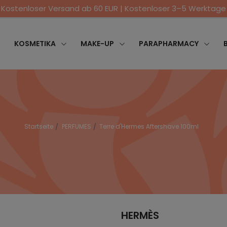
Kostenloser Versand ab 60 EUR | Kostenloser 3–5 Werktage
KOSMETIKA
MAKE-UP
PARAPHARMACY
Startseite
PERFUMES
Terre d'Hermes Aftershave 100ml
HERMÈS