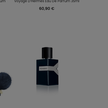
rfum
Voyage D’Hermes Eau De Parfum 35ml
Un Jardin Sur 
60,90 €