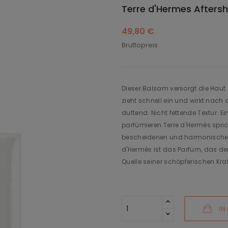
Terre d'Hermes Afters
49,80 €
Bruttopreis
Dieser Balsam versorgt die Haut m
zieht schnell ein und wirkt nach 
duftend. Nicht fettende Textur. Ei
parfümieren.Terre d'Hermès spri
bescheidenen und harmonischen 
d'Hermès ist das Parfüm, das den
Quelle seiner schöpferischen Kraf
IN