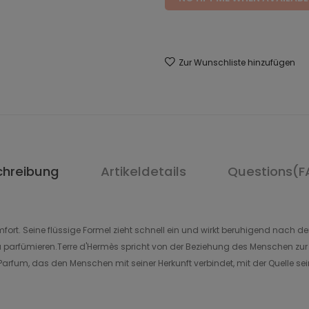
Zur Wunschliste hinzufügen
chreibung
Artikeldetails
Questions(F
rt.‎ Seine flüssige Formel zieht schnell ein und wirkt beruhigend nach der 
ès zu parfümieren.Terre d'Hermès spricht von der Beziehung des Menschen
Parfum, das den Menschen mit seiner Herkunft verbindet, mit der Quelle sei