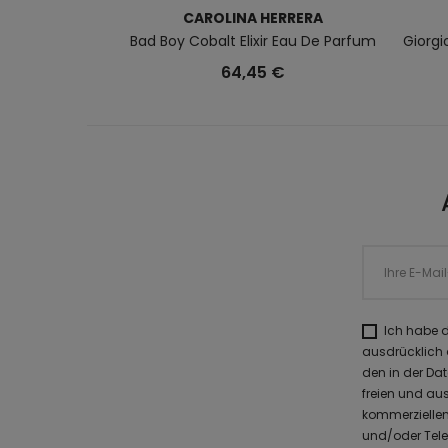
CAROLINA HERRERA
Bad Boy Cobalt Elixir Eau De Parfum
Giorg
64,45 €
Ich habe 
ausdrücklich
den in der Da
freien und au
kommerziellen
und/oder Tele