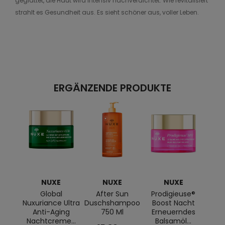
geglättet, die Haut wird intensiv nachverdichtet. Wie revitalisiert
strahlt es Gesundheit aus. Es sieht schöner aus, voller Leben.
ERGÄNZENDE PRODUKTE
NUXE
NUXE
NUXE
Global
After Sun
Prodigieuse®
Nuxuriance Ultra
Duschshampoo
Boost Nacht
Anti-Aging
750 Ml
Erneuerndes
Nachtcreme...
Balsamöl...