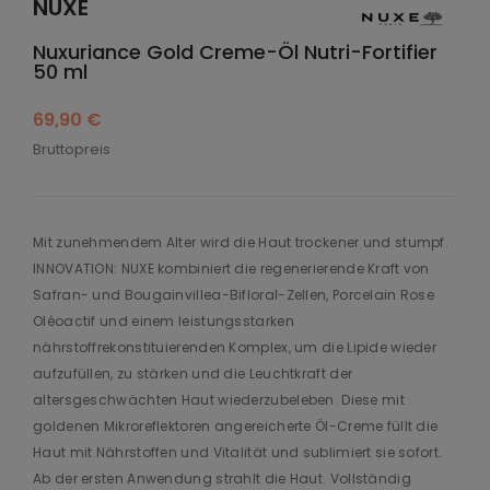
NUXE
Nuxuriance Gold Creme-Öl Nutri-Fortifier
50 ml
69,90 €
Bruttopreis
Mit zunehmendem Alter wird die Haut trockener und stumpf.
INNOVATION: NUXE kombiniert die regenerierende Kraft von
Safran- und Bougainvillea-Bifloral-Zellen, Porcelain Rose
Oléoactif und einem leistungsstarken
nährstoffrekonstituierenden Komplex, um die Lipide wieder
aufzufüllen, zu stärken und die Leuchtkraft der
altersgeschwächten Haut wiederzubeleben. Diese mit
goldenen Mikroreflektoren angereicherte Öl-Creme füllt die
Haut mit Nährstoffen und Vitalität und sublimiert sie sofort.
Ab der ersten Anwendung strahlt die Haut. Vollständig