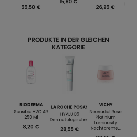
15,80 €
Feuch
55,50 €
26,95 €
Mat
PRODUKTE IN DER GLEICHEN
KATEGORIE
BIODERMA
VICHY
BI
LA ROCHE POSAY
Sensibio H2O AR
Neovadiol Rose
Cica
HYALU B5
250 Ml
Platinium
Dermatologische...
Luminosity
8,20 €
Nachtcreme...
28,55 €