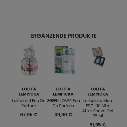
ERGÄNZENDE PRODUKTE
LOLITA
LOLITA
LOLITA
LEMPICKA
LEMPICKA
LEMPICKA
L
Lolitaland Eau De
GREEN LOVER Eau
Lempicka Man
Loli
Parfum
De Parfum
EDT 100 Ml +
Mo
After Shave Gel
67,95 €
39,90 €
75 Ml
4
51,95 €