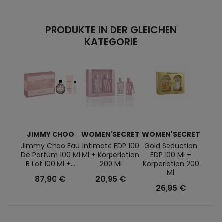
PRODUKTE IN DER GLEICHEN
KATEGORIE
JIMMY CHOO
WOMEN'SECRET
WOMEN'SECRET
CAL
Jimmy Choo Eau
Intimate EDP 100
Gold Seduction
Eupho
De Parfum 100 Ml
Ml + Körperlotion
EDP 100 Ml +
Ml + 
B Lot 100 Ml +...
200 Ml
Körperlotion 200
Körp
Ml
87,90 €
20,95 €
9
26,95 €